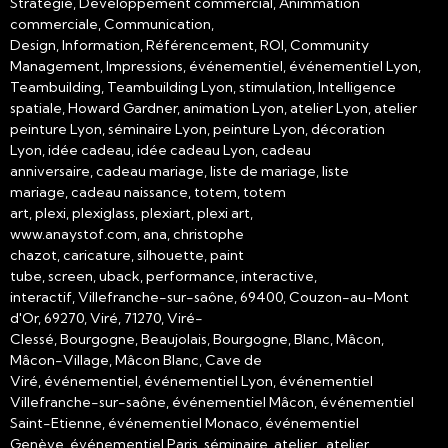
Stratégie, Developpement commercial, Animmation
commerciale, Communication,
Design, Information, Référencement, ROI, Community
Management, Impressions, événementiel, événementiel Lyon,
Teambuilding, Teambuilding Lyon, stimulation, Intelligence
spatiale, Howard Gardner, animation Lyon, atelier Lyon, atelier
peinture Lyon, séminaire Lyon, peinture Lyon, décoration
Lyon, idée cadeau, idée cadeau Lyon, cadeau
anniversaire, cadeau mariage, liste de mariage, liste
mariage, cadeau naissance, totem, totem
art, plexi, plexiglass, plexiart, plexi art,
www.anaystof.com, ana, christophe
chazot, caricature, silhouette, paint
tube, screen, uback, performance, interactive,
interactif, Villefranche-sur-saône, 69400, Couzon-au-Mont
d'Or, 69270, Viré, 71270, Viré-
Clessé, Bourgogne, Beaujolais, Bourgogne, Blanc, Mâcon,
Mâcon-Village, Mâcon Blanc, Cave de
Viré, événementiel, événementiel Lyon, événementiel
Villefranche-sur-saône, événementiel Mâcon, événementiel
Saint-Etienne, événementiel Monaco, événementiel
Genève, événementiel Paris, séminaire, atelier , atelier