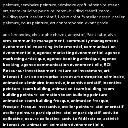
peinture, séminaire peinture, séminaire graff, séminaire street
art, team-building peinture, team-building créatif, team-
building sport, atelier créatif, Loisirs créatifs atelier dessin, atelier
peinture, cours peinture, art contemporain, avant garde
ana fernandes, christophe chazot, anaystof, Paint tube, aNa,
crm
,
community management
,
community management
événementiel
,
reporting événementiel
,
communication
événementielle
,
agence marketing événementiel
,
agence
marketing artistique
,
agence booking artistique
,
agence
booking
,
agence communication événementielle
,
ROI
,
Retour sur investissement
,
return on investment
,
art
interactif
,
art en entreprise
,
street art entreprise
,
séminaire
,
animation séminaire
,
incentive
,
incentive créatif
,
incentive
peinture
,
team building
,
animation team building
,
team
building peinture
,
animation team building peinture
,
animation team building fresque
,
animation fresque
,
fresque
,
fresque interactive
,
atelier peinture
,
atelier créatif
,
atelier peinture participative
,
atelier participatif
,
activité
collective, oeuvre collective
,
activité fédératrice
,
activité
interactive
,
animation
,
animation événementielle
,