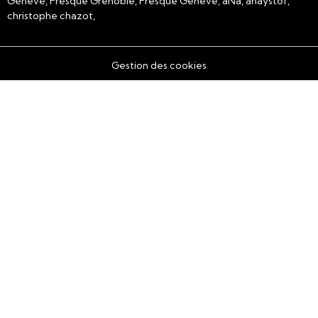
Genève, Fresque Grenoble, Fresque Genève, aNa, anaystof,
christophe chazot,
Gestion des cookies