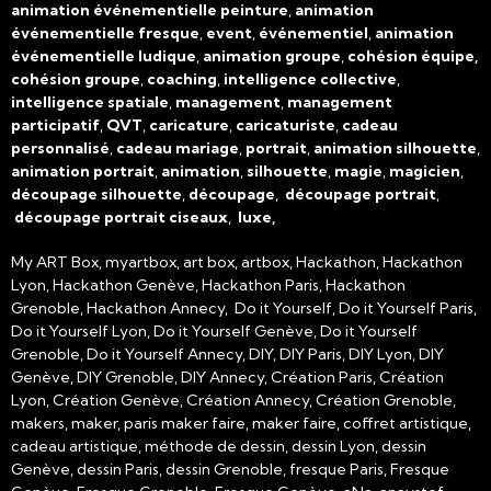
animation événementielle peinture
,
animation
événementielle fresque
,
event
,
événementiel
,
animation
événementielle ludique
,
animation groupe
,
cohésion équipe,
cohésion groupe
,
coaching
,
intelligence collective
,
intelligence spatiale
,
management
,
management
participatif
,
QVT
,
caricature
,
caricaturiste
,
cadeau
personnalisé
,
cadeau mariage
,
portrait
,
animation silhouette
,
animation portrait
,
animation
,
silhouette
,
magie
,
magicien
,
découpage silhouette
,
découpage
,
découpage portrait
,
découpage portrait ciseaux
,
luxe,
My ART Box, myartbox, art box, artbox, Hackathon, Hackathon
Lyon, Hackathon Genève, Hackathon Paris, Hackathon
Grenoble, Hackathon Annecy, Do it Yourself, Do it Yourself Paris,
Do it Yourself Lyon, Do it Yourself Genève, Do it Yourself
Grenoble, Do it Yourself Annecy, DIY, DIY Paris, DIY Lyon, DIY
Genève, DIY Grenoble, DIY Annecy, Création Paris, Création
Lyon, Création Genève, Création Annecy, Création Grenoble,
makers, maker, paris maker faire, maker faire, coffret artistique,
cadeau artistique, méthode de dessin, dessin Lyon, dessin
Genève, dessin Paris, dessin Grenoble, fresque Paris, Fresque