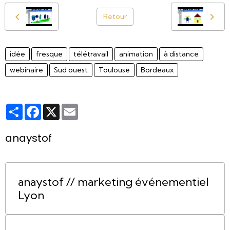
Retour
idée
fresque
télétravail
animation
à distance
webinaire
Sud ouest
Toulouse
Bordeaux
Partager
Facebook
X
Email
anaystof
anaystof // marketing événementiel
Lyon