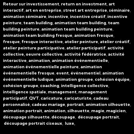
Retour sur investissement
,
return on investment
,
art
interactif
,
art en entreprise
,
street art entreprise
,
séminaire
,
animation séminaire
,
incentive
,
incentive créatif
,
incentive
peinture
,
team building
,
animation team building
,
team
building peinture
,
animation team building peinture
,
animation team building fresque
,
animation fresque
,
fresque
,
fresque interactive
,
atelier peinture
,
atelier créatif
,
atelier peinture participative
,
atelier participatif
,
activité
collective, oeuvre collective
,
activité fédératrice
,
activité
interactive
,
animation
,
animation événementielle
,
animation événementielle peinture
,
animation
événementielle fresque
,
event
,
événementiel
,
animation
événementielle ludique
,
animation groupe
,
cohésion équipe,
cohésion groupe
,
coaching
,
intelligence collective
,
intelligence spatiale
,
management
,
management
participatif
,
QVT
,
caricature
,
caricaturiste
,
cadeau
personnalisé
,
cadeau mariage
,
portrait
,
animation silhouette
,
animation portrait
,
animation
,
silhouette
,
magie
,
magicien
,
découpage silhouette
,
découpage
,
découpage portrait
,
découpage portrait ciseaux
,
luxe,