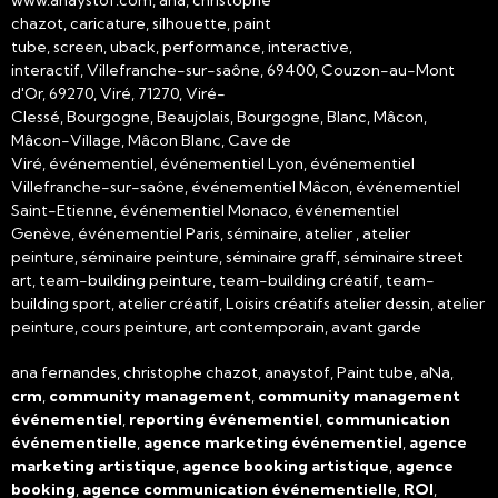
chazot, caricature, silhouette, paint
tube, screen, uback, performance, interactive,
interactif, Villefranche-sur-saône, 69400, Couzon-au-Mont
d'Or, 69270, Viré, 71270, Viré-
Clessé, Bourgogne, Beaujolais, Bourgogne, Blanc, Mâcon,
Mâcon-Village, Mâcon Blanc, Cave de
Viré, événementiel, événementiel Lyon, événementiel
Villefranche-sur-saône, événementiel Mâcon, événementiel
Saint-Etienne, événementiel Monaco, événementiel
Genève, événementiel Paris, séminaire, atelier , atelier
peinture, séminaire peinture, séminaire graff, séminaire street
art, team-building peinture, team-building créatif, team-
building sport, atelier créatif, Loisirs créatifs atelier dessin, atelier
peinture, cours peinture, art contemporain, avant garde
ana fernandes, christophe chazot, anaystof, Paint tube, aNa,
crm
,
community management
,
community management
événementiel
,
reporting événementiel
,
communication
événementielle
,
agence marketing événementiel
,
agence
marketing artistique
,
agence booking artistique
,
agence
booking
,
agence communication événementielle
,
ROI
,