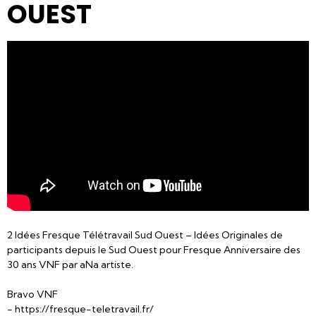
OUEST
2 Idées Fresque Télétravail Sud Ouest – Idées Originales de
participants depuis le Sud Ouest pour Fresque Anniversaire des
30 ans VNF par aNa artiste.
Bravo VNF
- https://fresque-teletravail.fr/