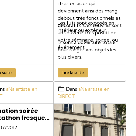
litres en acier qui
r, Constitution
deviennent ainsi des mange
 galerie de
debout très fonctionnels et
Les futs sont exposés en
aits, Construction
décoratifs. Ces œuvres sont
intérieur ou extérieur.
trombinoscope,…
un souvenir très positif de
votre séminaire, soirée, ou
Ils sont à ouverture totale
événement.
pour ranger vos objets les
plus divers.
a suite
Lire la suite
ns
aNa artiste en
Dans
aNa artiste en
T
DIRECT
ation soirée
athon fresque
ture interactive
/07/2017