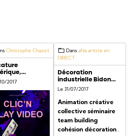
ns
Christophe Chazot
Dans
aNa artiste en
DIRECT
cature
rique,
Décoration
cature digitale,
industrielle Bidon
/10/2017
200L
Le 31/07/2017
Animation créative
collective séminaire
team building
cohésion décoration