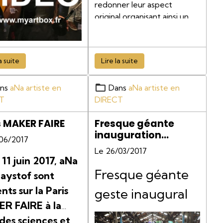
redonner leur aspect
original organisant ainsi un
questionnement
éphémère.
a suite
Lire la suite
ns
aNa artiste en
Dans
aNa artiste en
T
DIRECT
s MAKER FAIRE
Fresque géante
inauguration
/06/2017
bâtiment
Le 26/03/2017
, 11 juin 2017, aNa
Fresque géante
naystof sont
nts sur la Paris
geste inaugural
R FAIRE à la
des sciences et