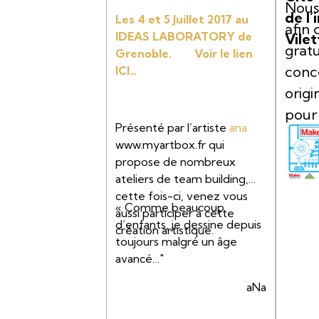
Lowtech
Nous
de l’
Les 4 et 5 Juillet 2017 au
afin 
IDEAS LABORATORY de
Vile
grat
Grenoble. Voir le lien
conce
ICI…
origi
pour
Présenté par l’artiste
ana
nouve
www.myartbox.fr qui
de C
propose de nombreux
YOU
ateliers de team building,
cette fois-ci, venez vous
autono
« Comme beaucoup
aussi participer à cette
particu
d’enfants, je dessine depuis
création artistique.
centre
toujours malgré un âge
entrepr
avancé…"
aNa