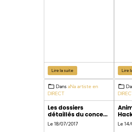
papie
d’une
portr
d’un 
Lire la suite
Lire l
Dans
aNa artiste en
Da
DIRECT
DIREC
Les dossiers
Anim
détaillés du concept
Hack
de aNa
pein
Le 18/07/2017
Le 14