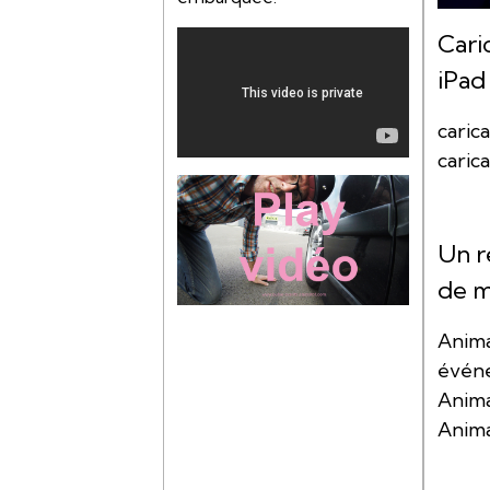
Cari
iPad
caric
carica
Un r
de m
Anim
événe
Anima
Anim
respo
e-mai