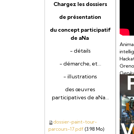
Chargez les dossiers
de présentation
du concept participatif
de aNa
Anima
- détails
intell
Hackat
- démarche, et…
Greno
Genèv
- illustrations
Toulo
des œuvres
participatives de aNa…
dossier-paint-tour-
parcours-17.pdf
(3.98 Mo)