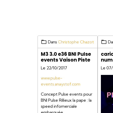
Dans
Christophe Chazot
Da
M3 3.0 e36 BNI Pulse
cari
events Vaison Piste
numé
cari
Le 22/10/2017
Le 07
www.pulse-
events.anaystof.com
Concept Pulse events pour
BNI Pulse Rillieux la pape : la
speed infomerciale
embarquée.