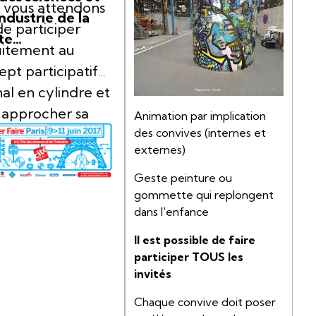
 vous attendons
industrie de la
de participer
tte…
uitement au
pt participatif
nal en cylindre et
 approcher sa
Animation par implication
des convives (internes et
lle déclinaison
externes)
offret DO IT
RSELF
Geste peinture ou
(kits créatifs
gommette qui replongent
mes ou animés pour
dans l'enfance
liers, associations,
s de formations…
Il est possible de faire
ises).
participer TOUS les
invités
Chaque convive doit poser