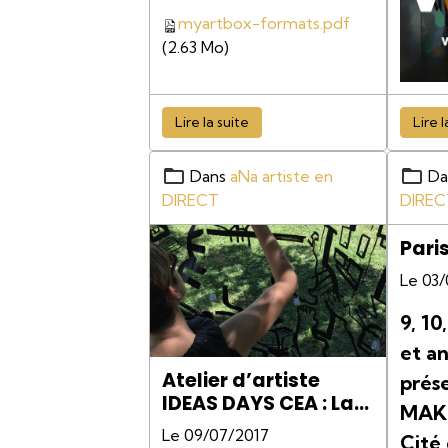
myartbox-formats.pdf
(2.63 Mo)
Lire la suite
Lire l
Dans
aNa artiste en
Da
DIRECT
DIREC
Pari
Le 03
9, 10
et a
Atelier d’artiste
prése
IDEAS DAYS CEA : La
MAKE
réalité Augmentée
Le 09/07/2017
Cité 