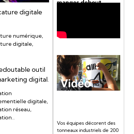
manges debout
cature digitale
ature numérique,
ture digitale,
edoutable outil
arketing digital.
ation
mentielle digitale,
tion réseau,
ation
Vos équipes décorent des
nsive, Routage sur
tonneaux industriels de 200
l, Impressions