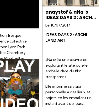
anaystof & aNa 's
IDEAS DAYS 2 : ARCHI
LAND ART
Le 10/07/2017
IDEAS DAYS 2 : ARCHI
tion fresque
LAND ART
igence collective
hon Lyon Paris
ble Chambéry
e Montpellier
aNa crée une œuvre en
use
exploitant le site qu'elle
emballe dans du film
transparent.
Elle imprime sa vision
personnelle à des lieux et
objets en les emballant un
instant avant de leurs