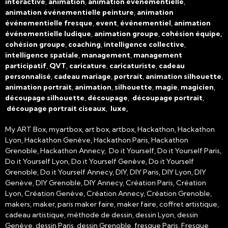
interactive
,
animation
,
animation événementielle
,
animation événementielle peinture
,
animation
événementielle fresque
,
event
,
événementiel
,
animation
événementielle ludique
,
animation groupe
,
cohésion équipe,
cohésion groupe
,
coaching
,
intelligence collective
,
intelligence spatiale
,
management
,
management
participatif
,
QVT
,
caricature
,
caricaturiste
,
cadeau
personnalisé
,
cadeau mariage
,
portrait
,
animation silhouette
,
animation portrait
,
animation
,
silhouette
,
magie
,
magicien
,
découpage silhouette
,
découpage
,
découpage portrait
,
découpage portrait ciseaux
,
luxe,
My ART Box, myartbox, art box, artbox, Hackathon, Hackathon
Lyon, Hackathon Genève, Hackathon Paris, Hackathon
Grenoble, Hackathon Annecy, Do it Yourself, Do it Yourself Paris,
Do it Yourself Lyon, Do it Yourself Genève, Do it Yourself
Grenoble, Do it Yourself Annecy, DIY, DIY Paris, DIY Lyon, DIY
Genève, DIY Grenoble, DIY Annecy, Création Paris, Création
Lyon, Création Genève, Création Annecy, Création Grenoble,
makers, maker, paris maker faire, maker faire, coffret artistique,
cadeau artistique, méthode de dessin, dessin Lyon, dessin
Genève, dessin Paris, dessin Grenoble, fresque Paris, Fresque