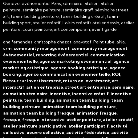
Genève, événementiel Paris, séminaire, atelier , atelier
peinture, séminaire peinture, séminaire graff, séminaire street
art, team-building peinture, team-building créatif, team-
building sport, atelier créatif, Loisirs créatifs atelier dessin, atelier
peinture, cours peinture, art contemporain, avant garde
ana fernandes, christophe chazot, anaystof, Paint tube, aNa,
crm
,
community management
,
community management
événementiel
,
reporting événementiel
,
communication
événementielle
,
agence marketing événementiel
,
agence
marketing artistique
,
agence booking artistique
,
agence
booking
,
agence communication événementielle
,
ROI
,
Retour sur investissement
,
return on investment
,
art
interactif
,
art en entreprise
,
street art entreprise
,
séminaire
,
animation séminaire
,
incentive
,
incentive créatif
,
incentive
peinture
,
team building
,
animation team building
,
team
building peinture
,
animation team building peinture
,
animation team building fresque
,
animation fresque
,
fresque
,
fresque interactive
,
atelier peinture
,
atelier créatif
,
atelier peinture participative
,
atelier participatif
,
activité
collective, oeuvre collective
,
activité fédératrice
,
activité