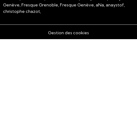
Genève, Fresque Grenoble, Fresque Genève, aNa, anaystof,
christophe chazot,
Gestion des cookies