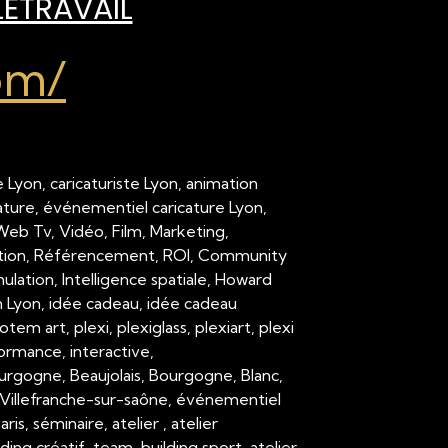
LÉTRAVAIL
om/
 Lyon, caricaturiste Lyon, animation
cature, événementiel caricature Lyon,
 Web Tv, Vidéo, Film, Marketing,
ation, Référencement, ROI, Community
ation, Intelligence spatiale, Howard
on Lyon, idée cadeau, idée cadeau
em art, plexi, plexiglass, plexiart, plexi
formance, interactive,
urgogne, Beaujolais, Bourgogne, Blanc,
Villefranche-sur-saône, événementiel
 séminaire, atelier , atelier
ding créatif, team-building sport, atelier