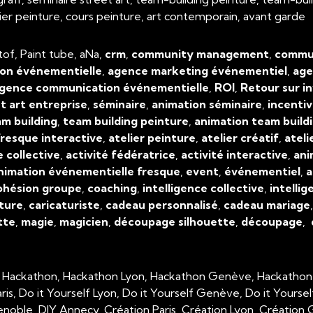
atelier peinture, cours peinture, art contemporain, avant garde
tof, Paint tube, aNa,
crm
,
community management
,
commun
on événementielle
,
agence marketing événementiel
,
age
gence communication événementielle
,
ROI
,
Retour sur i
t art entreprise
,
séminaire
,
animation séminaire
,
incenti
m building
,
team building peinture
,
animation team build
resque interactive
,
atelier peinture
,
atelier créatif
,
ateli
e collective
,
activité fédératrice
,
activité interactive
,
ani
nimation événementielle fresque
,
event
,
événementiel
,
a
ohésion groupe
,
coaching
,
intelligence collective
,
intellig
ture
,
caricaturiste
,
cadeau personnalisé
,
cadeau mariage
tte
,
magie
,
magicien
,
découpage silhouette
,
découpage
,
, Hackathon, Hackathon Lyon, Hackathon Genève, Hackathon
aris, Do it Yourself Lyon, Do it Yourself Genève, Do it Yourse
enoble, DIY Annecy, Création Paris, Création Lyon, Créatio