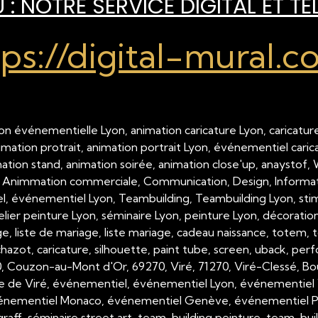
: NOTRE SERVICE DIGITAL ET TÉ
tps://digital-mural.c
on événementielle Lyon, animation caricature Lyon, caricature
nimation protrait, animation portrait Lyon, événementiel cari
imation stand, animation soirée, animation close'up, anaystof,
 Animmation commerciale, Communication, Design, Inform
 événementiel Lyon, Teambuilding, Teambuilding Lyon, stimul
telier peinture Lyon, séminaire Lyon, peinture Lyon, décorati
, liste de mariage, liste mariage, cadeau naissance, totem, tot
hazot, caricature, silhouette, paint tube, screen, uback, per
00, Couzon-au-Mont d'Or, 69270, Viré, 71270, Viré-Clessé, Bo
e de Viré, événementiel, événementiel Lyon, événementiel 
nementiel Monaco, événementiel Genève, événementiel Paris,
raff, séminaire street art, team-building peinture, team-buil