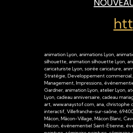
NOUVEAU 
ht
animation Lyon, animations Lyon, animati
silhouette, animation silhouette Lyon, a
caricaturiste Lyon, soirée caricature, an
Stratégie, Developpement commercial,
Management, Impressions, événementiel,
Gardner, animation Lyon, atelier Lyon, a
Lyon, cadeau anniversaire, cadeau mariage
art, www.anaystof.com, ana, christophe c
interactif, Villefranche-sur-saône, 694
Mâcon, Mâcon-Village, Mâcon Blanc, Cav
Mâcon, événementiel Saint-Etienne, évé
peinture, séminaire peinture, séminaire g