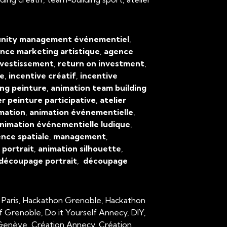
ity management événementiel
,
nce marketing artistique
,
agence
nvestissement
,
return on investment
,
ve
,
incentive créatif
,
incentive
ing peinture
,
animation team building
er peinture participative
,
atelier
mation
,
animation événementielle
,
nimation événementielle ludique
,
ence spatiale
,
management
,
,
portrait
,
animation silhouette
,
découpage portrait
,
découpage
 Paris, Hackathon Grenoble, Hackathon
lf Grenoble, Do it Yourself Annecy, DIY,
n Genève, Création Annecy, Création