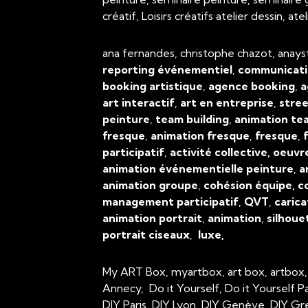
créatif, Loisirs créatifs atelier dessin, 
ana fernandes, christophe chazot, anays
reporting événementiel
,
communicati
booking artistique
,
agence booking
,
a
art interactif
,
art en entreprise
,
stree
peinture
,
team building
,
animation tea
fresque
,
animation fresque
,
fresque
,
f
participatif
,
activité collective, oeuvr
animation événementielle peinture
,
a
animation groupe
,
cohésion équipe, c
management participatif
,
QVT
,
carica
animation portrait
,
animation
,
silhoue
portrait ciseaux
,
luxe,
My ART Box, myartbox, art box, artbox
Annecy, Do it Yourself, Do it Yourself P
DIY Paris, DIY Lyon, DIY Genève, DIY Gr