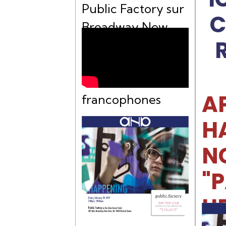
Public Factory sur
C
Broadway New
York pour
l'association SHE
de femmes
A
francophones
H
N
"P
U