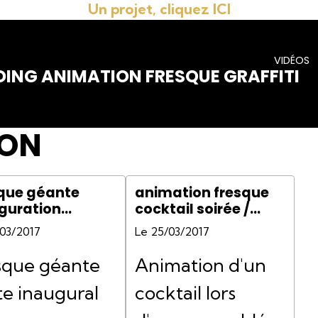
Un projet, cliquez ICI
VIDÉOS
DING ANIMATION FRESQUE GRAFFITI
YON
que géante
animation fresque
guration
cocktail soirée /
iment
inauguration /
/03/2017
Le 25/03/2017
réunion / mariage /
anniversaire /
sque géante
Animation d'un
te inaugural
cocktail lors