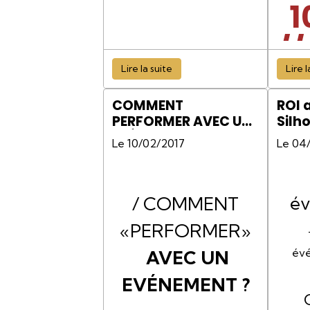
1
//
Lire la suite
Lire l
F
COMMENT
ROI 
31
PERFORMER AVEC UN
Silh
EVÉNEMENT ?
Com
Le 10/02/2017
Le 04
W
B
év
/ COMMENT
A
«PERFORMER»
Y
évé
AVEC UN
EVÉNEMENT ?
NY