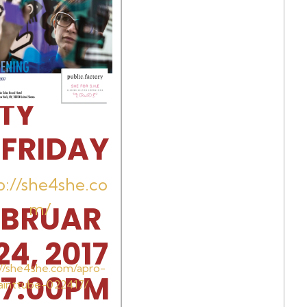
ERNAND
 // NEW
ORK
ITY
/
FRIDAY
p://she4she.co
EBRUAR
m/
24, 2017
://she4she.com/apro-
 7:00PM
ainttube-022417/​