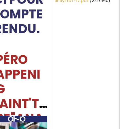
anaystof-17.pdf
(2.47 Mo)
OMPTE
RENDU.
PÉRO
APPENI
G
AINT'T
BE"ANA