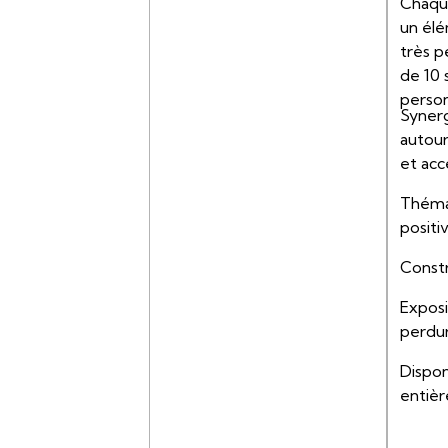
Chaqu
un él
très p
de 10 
perso
Synerg
autour
et acc
Thémat
positi
Constr
Exposi
perdu
Dispon
entièr