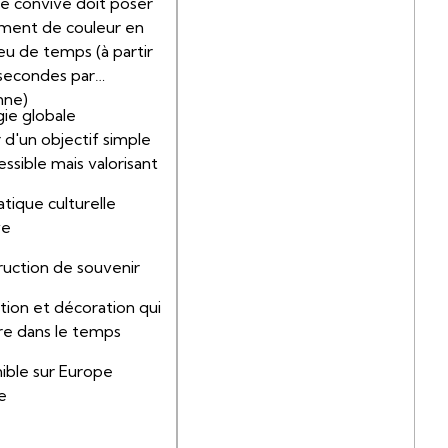
e convive doit poser
ément de couleur en
eu de temps (à partir
secondes par
nne)
ie globale
 d'un objectif simple
essible mais valorisant
ique culturelle
ve
uction de souvenir
tion et décoration qui
re dans le temps
ible sur Europe
e