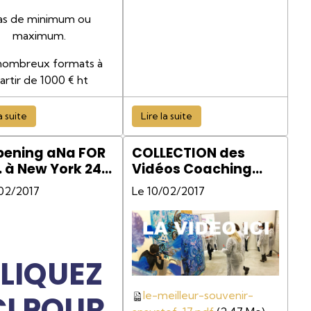
as de minimum ou
maximum.
nombreux formats à
artir de 1000 € ht
a suite
Lire la suite
ening aNa FOR
COLLECTION des
E. à New York 24
Vidéos Coaching
ier 2017
Team Building
/02/2017
Le 10/02/2017
peinture outils
ressources
management
participatif
LIQUEZ
intelligence
collective
le-meilleur-souvenir-
CI POUR