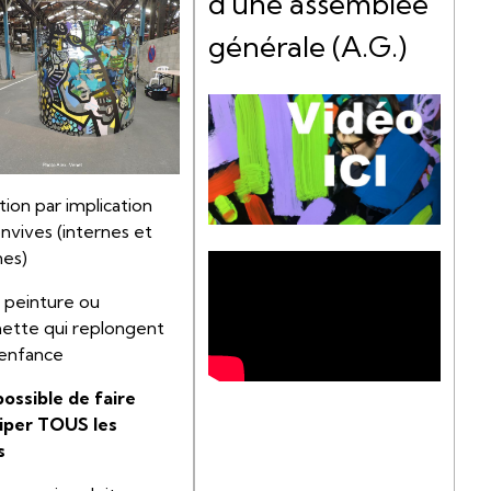
d'une assemblée
générale (A.G.)
ion par implication
nvives (internes et
nes)
 peinture ou
tte qui replongent
'enfance
 possible de faire
ciper TOUS les
s