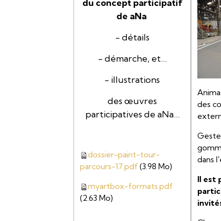
du concept participatif
de aNa
- détails
- démarche, et…
- illustrations
Animat
des œuvres
des co
participatives de aNa…
exter
Geste
gomme
dossier-paint-tour-
dans l
parcours-17.pdf
(3.98 Mo)
Il est
myartbox-formats.pdf
parti
(2.63 Mo)
invité