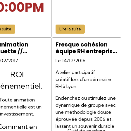
0:00PM
 PUBLIC
a suite
Lire la suite
ACTORY
animation
Fresque cohésion
0 //
ouette //
équipe RH entreprise
ment mesurer?
coaching
/02/2017
Le 14/12/2016
EST
management
participatif
Atelier participatif
ROI
ROADW
créatif lors d'un séminaire
énementiel.
RH à Lyon.
Y NEW
Enclenchez ou stimulez une
Toute animation
dynamique de groupe avec
ORK,
nementielle est un
une méthodologie douce
investissement.
éprouvée depuis 2006 et
 10013
Comment en
laissant un souvenir durable
Outil de coaching