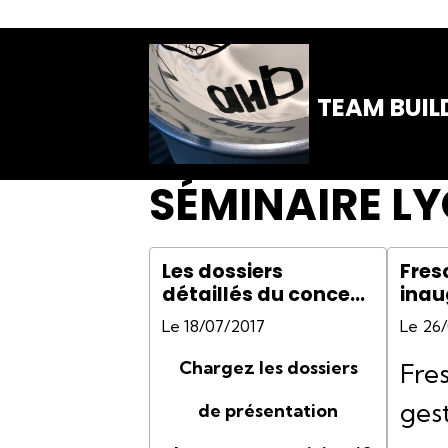
TEAM BUIL
SÉMINAIRE L
Les dossiers
Fres
détaillés du concept
inau
de aNa
bât
Le 18/07/2017
Le 26
Chargez les dossiers
Fre
ges
de présentation