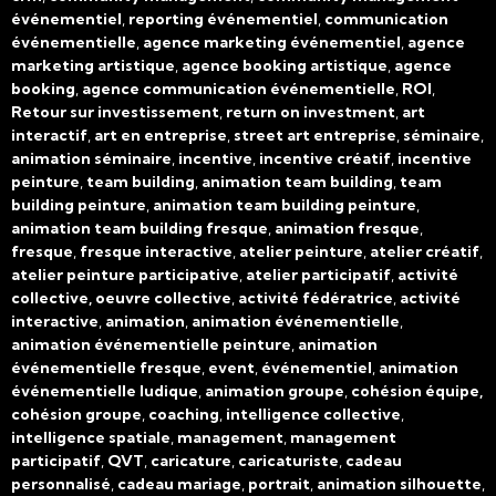
événementiel
,
reporting événementiel
,
communication
événementielle
,
agence marketing événementiel
,
agence
marketing artistique
,
agence booking artistique
,
agence
booking
,
agence communication événementielle
,
ROI
,
Retour sur investissement
,
return on investment
,
art
interactif
,
art en entreprise
,
street art entreprise
,
séminaire
,
animation séminaire
,
incentive
,
incentive créatif
,
incentive
peinture
,
team building
,
animation team building
,
team
building peinture
,
animation team building peinture
,
animation team building fresque
,
animation fresque
,
fresque
,
fresque interactive
,
atelier peinture
,
atelier créatif
,
atelier peinture participative
,
atelier participatif
,
activité
collective, oeuvre collective
,
activité fédératrice
,
activité
interactive
,
animation
,
animation événementielle
,
animation événementielle peinture
,
animation
événementielle fresque
,
event
,
événementiel
,
animation
événementielle ludique
,
animation groupe
,
cohésion équipe,
cohésion groupe
,
coaching
,
intelligence collective
,
intelligence spatiale
,
management
,
management
participatif
,
QVT
,
caricature
,
caricaturiste
,
cadeau
personnalisé
,
cadeau mariage
,
portrait
,
animation silhouette
,