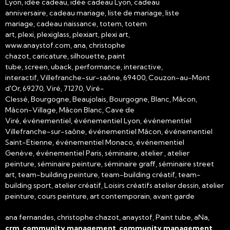
Lyon, idée cadeau, idée cadeau Lyon, cadeau
anniversaire, cadeau mariage, liste de mariage, liste
mariage, cadeau naissance, totem, totem
art, plexi, plexiglass, plexiart, plexi art,
www.anaystof.com, ana, christophe
chazot, caricature, silhouette, paint
tube, screen, uback, performance, interactive,
interactif, Villefranche-sur-saône, 69400, Couzon-au-Mont
d'Or, 69270, Viré, 71270, Viré-
Clessé, Bourgogne, Beaujolais, Bourgogne, Blanc, Mâcon,
Mâcon-Village, Mâcon Blanc, Cave de
Viré, événementiel, événementiel Lyon, événementiel
Villefranche-sur-saône, événementiel Mâcon, événementiel
Saint-Etienne, événementiel Monaco, événementiel
Genève, événementiel Paris, séminaire, atelier , atelier
peinture, séminaire peinture, séminaire graff, séminaire street
art, team-building peinture, team-building créatif, team-
building sport, atelier créatif, Loisirs créatifs atelier dessin, atelier
peinture, cours peinture, art contemporain, avant garde
ana fernandes, christophe chazot, anaystof, Paint tube, aNa,
crm
,
community management
,
community management