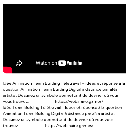
Idée Animation Team Building Télétravail – Idées et réponse à la
question Animation Team Building Digital à distance par aNa
artiste : Dessinez un symbole permettant de deviner où vous
vous trouvez. - - - - - - - - https://webinaire.games/
Idée Team Building Télétravail – Idées et réponse à la question
Animation Team Building Digital à distance par aNa artiste :
Dessinez un symbole permettant de deviner où vous vous
trouvez. - - - - - - - - https://webinaire.games/