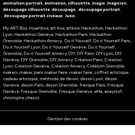
animation portrait
,
animation
,
silhouette
,
magie
,
magicien
,
découpage silhouette
,
découpage
,
découpage portrait
,
découpage portrait ciseaux
,
luxe,
My ART Box, myartbox, art box, artbox, Hackathon, Hackathon
Lyon, Hackathon Genève, Hackathon Paris, Hackathon
Grenoble, Hackathon Annecy, Do it Yourself, Do it Yourself Paris,
Do it Yourself Lyon, Do it Yourself Genève, Do it Yourself
Grenoble, Do it Yourself Annecy, DIY, DIY Paris, DIY Lyon, DIY
Genève, DIY Grenoble, DIY Annecy, Création Paris, Création
Lyon, Création Genève, Création Annecy, Création Grenoble,
makers, maker, paris maker faire, maker faire, coffret artistique,
cadeau artistique, méthode de dessin, dessin Lyon, dessin
Genève, dessin Paris, dessin Grenoble, fresque Paris, Fresque
Genève, Fresque Grenoble, Fresque Genève, aNa, anaystof,
christophe chazot,
Gestion des cookies