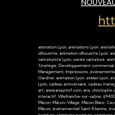
NOUVEAU 
ht
animation Lyon, animations Lyon, animati
silhouette, animation silhouette Lyon, a
caricaturiste Lyon, soirée caricature, an
Stratégie, Developpement commercial,
Management, Impressions, événementiel,
Gardner, animation Lyon, atelier Lyon, a
Lyon, cadeau anniversaire, cadeau mariage
art, www.anaystof.com, ana, christophe c
interactif, Villefranche-sur-saône, 694
Mâcon, Mâcon-Village, Mâcon Blanc, Cav
Mâcon, événementiel Saint-Etienne, évé
peinture, séminaire peinture, séminaire g