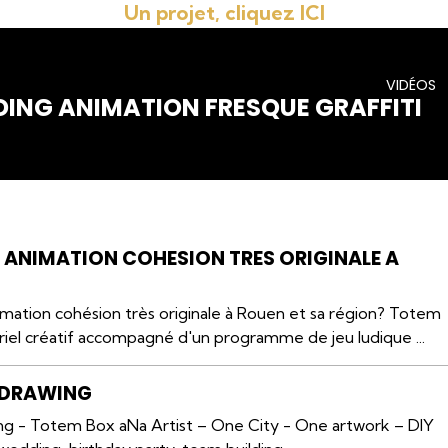
Un projet, cliquez ICI
VIDÉOS
DING ANIMATION FRESQUE GRAFFITI
 ANIMATION COHESION TRES ORIGINALE A
imation cohésion très originale à Rouen et sa région? Totem
riel créatif accompagné d'un programme de jeu ludique ...
 DRAWING
 - Totem Box aNa Artist – One City - One artwork – DIY