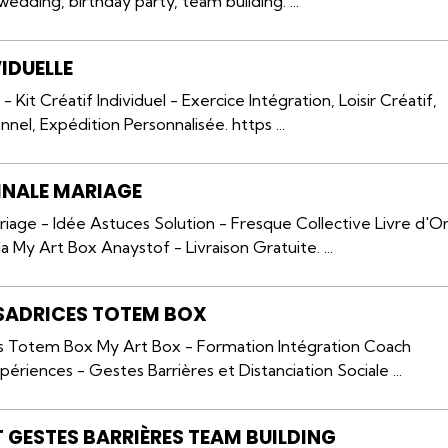
 wedding, birthday party, team building. ...
IDUELLE
 Kit Créatif Individuel - Exercice Intégration, Loisir Créatif,
l, Expédition Personnalisée. https ...
INALE MARIAGE
riage - Idée Astuces Solution - Fresque Collective Livre d'O
 My Art Box Anaystof - Livraison Gratuite. ...
SADRICES TOTEM BOX
s Totem Box My Art Box - Formation Intégration Coach
ériences - Gestes Barrières et Distanciation Sociale ...
 GESTES BARRIÈRES TEAM BUILDING