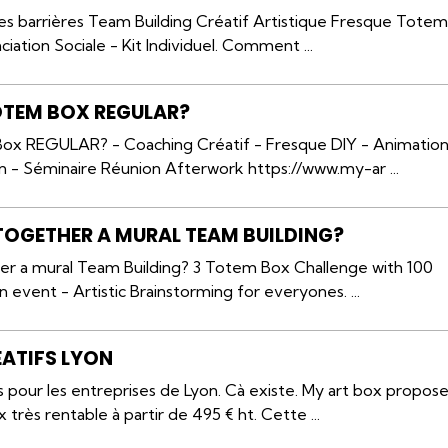
s barrières Team Building Créatif Artistique Fresque Tote
ciation Sociale - Kit Individuel. Comment ...
OTEM BOX REGULAR?
ox REGULAR? - Coaching Créatif - Fresque DIY - Animatio
 - Séminaire Réunion Afterwork https://www.my-ar ...
TOGETHER A MURAL TEAM BUILDING?
r a mural Team Building? 3 Totem Box Challenge with 100
 event - Artistic Brainstorming for everyones. ...
ATIFS LYON
s pour les entreprises de Lyon. Cà existe. My art box propos
 très rentable à partir de 495 € ht. Cette ...