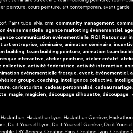
atelier peinture, cours peinture, art contemporain, avant garde
tof, Paint tube, aNa,
crm
,
community management
,
commun
on événementielle
,
agence marketing événementiel
,
age
gence communication événementielle
,
ROI
,
Retour sur i
t art entreprise
,
séminaire
,
animation séminaire
,
incenti
m building
,
team building peinture
,
animation team build
resque interactive
,
atelier peinture
,
atelier créatif
,
ateli
e collective
,
activité fédératrice
,
activité interactive
,
ani
nimation événementielle fresque
,
event
,
événementiel
,
a
ohésion groupe
,
coaching
,
intelligence collective
,
intellig
ture
,
caricaturiste
,
cadeau personnalisé
,
cadeau mariage
tte
,
magie
,
magicien
,
découpage silhouette
,
découpage
,
, Hackathon, Hackathon Lyon, Hackathon Genève, Hackathon
aris, Do it Yourself Lyon, Do it Yourself Genève, Do it Yourse
enoble, DIY Annecy, Création Paris, Création Lyon, Créatio