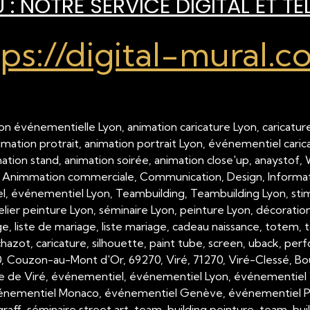
: NOTRE SERVICE DIGITAL ET TÉ
tps://digital-mural.c
on événementielle Lyon, animation caricature Lyon, caricature
nimation protrait, animation portrait Lyon, événementiel cari
imation stand, animation soirée, animation close'up, anaystof,
 Animmation commerciale, Communication, Design, Inform
 événementiel Lyon, Teambuilding, Teambuilding Lyon, stimul
telier peinture Lyon, séminaire Lyon, peinture Lyon, décorati
, liste de mariage, liste mariage, cadeau naissance, totem, tot
hazot, caricature, silhouette, paint tube, screen, uback, per
00, Couzon-au-Mont d'Or, 69270, Viré, 71270, Viré-Clessé, Bo
e de Viré, événementiel, événementiel Lyon, événementiel 
nementiel Monaco, événementiel Genève, événementiel Paris,
raff, séminaire street art, team-building peinture, team-buil