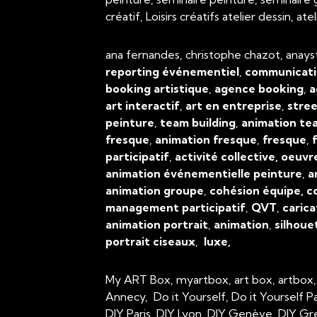
créatif, Loisirs créatifs atelier dessin, 
ana fernandes, christophe chazot, anays
reporting événementiel
,
communicati
booking artistique
,
agence booking
,
a
art interactif
,
art en entreprise
,
stree
peinture
,
team building
,
animation tea
fresque
,
animation fresque
,
fresque
,
f
participatif
,
activité collective, oeuvr
animation événementielle peinture
,
a
animation groupe
,
cohésion équipe, c
management participatif
,
QVT
,
carica
animation portrait
,
animation
,
silhoue
portrait ciseaux
,
luxe,
My ART Box, myartbox, art box, artbox
Annecy, Do it Yourself, Do it Yourself P
DIY Paris, DIY Lyon, DIY Genève, DIY Gr