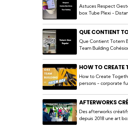
Astuces Respect Geste
box Tube Plexi - Distan
QUE CONTIENT T
Que Contient Totem B
Team Building Cohésion
HOW TO CREATE 
How to Create Togethe
persons - corporate fun
AFTERWORKS CRÉ
Des afterworks créatif
depuis 2018 une art box