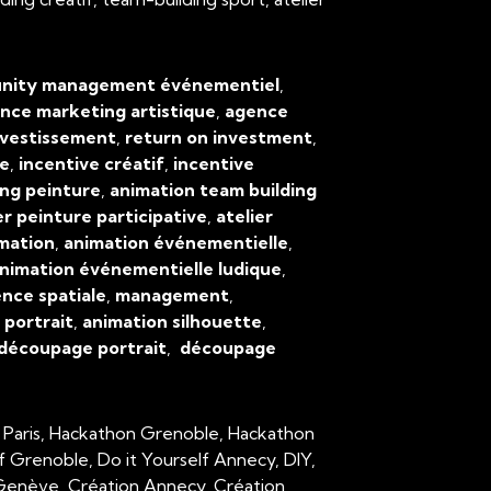
ity management événementiel
,
nce marketing artistique
,
agence
nvestissement
,
return on investment
,
ve
,
incentive créatif
,
incentive
ing peinture
,
animation team building
er peinture participative
,
atelier
mation
,
animation événementielle
,
nimation événementielle ludique
,
ence spatiale
,
management
,
,
portrait
,
animation silhouette
,
découpage portrait
,
découpage
 Paris, Hackathon Grenoble, Hackathon
lf Grenoble, Do it Yourself Annecy, DIY,
n Genève, Création Annecy, Création