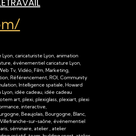
LÉTRAVAIL
om/
 Lyon, caricaturiste Lyon, animation
cature, événementiel caricature Lyon,
 Web Tv, Vidéo, Film, Marketing,
ation, Référencement, ROI, Community
ation, Intelligence spatiale, Howard
on Lyon, idée cadeau, idée cadeau
em art, plexi, plexiglass, plexiart, plexi
formance, interactive,
urgogne, Beaujolais, Bourgogne, Blanc,
Villefranche-sur-saône, événementiel
 séminaire, atelier , atelier
ding créatif, team-building sport, atelier