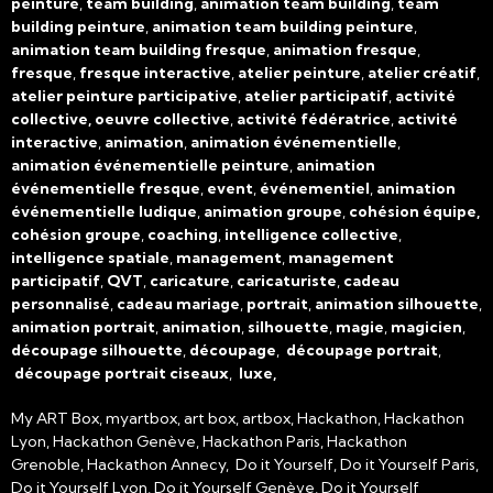
peinture
,
team building
,
animation team building
,
team
building peinture
,
animation team building peinture
,
animation team building fresque
,
animation fresque
,
fresque
,
fresque interactive
,
atelier peinture
,
atelier créatif
,
atelier peinture participative
,
atelier participatif
,
activité
collective, oeuvre collective
,
activité fédératrice
,
activité
interactive
,
animation
,
animation événementielle
,
animation événementielle peinture
,
animation
événementielle fresque
,
event
,
événementiel
,
animation
événementielle ludique
,
animation groupe
,
cohésion équipe,
cohésion groupe
,
coaching
,
intelligence collective
,
intelligence spatiale
,
management
,
management
participatif
,
QVT
,
caricature
,
caricaturiste
,
cadeau
personnalisé
,
cadeau mariage
,
portrait
,
animation silhouette
,
animation portrait
,
animation
,
silhouette
,
magie
,
magicien
,
découpage silhouette
,
découpage
,
découpage portrait
,
découpage portrait ciseaux
,
luxe,
My ART Box, myartbox, art box, artbox, Hackathon, Hackathon
Lyon, Hackathon Genève, Hackathon Paris, Hackathon
Grenoble, Hackathon Annecy, Do it Yourself, Do it Yourself Paris,
Do it Yourself Lyon, Do it Yourself Genève, Do it Yourself