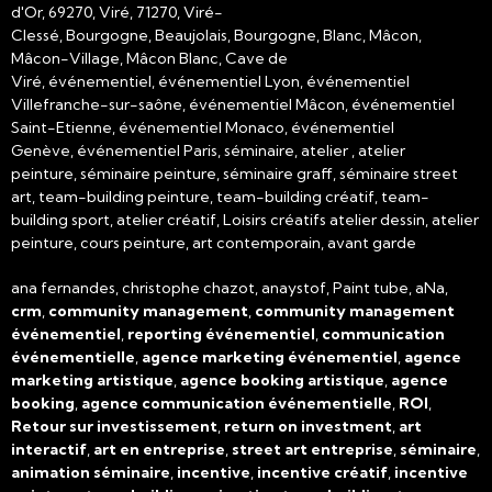
d'Or, 69270, Viré, 71270, Viré-
Clessé, Bourgogne, Beaujolais, Bourgogne, Blanc, Mâcon,
Mâcon-Village, Mâcon Blanc, Cave de
Viré, événementiel, événementiel Lyon, événementiel
Villefranche-sur-saône, événementiel Mâcon, événementiel
Saint-Etienne, événementiel Monaco, événementiel
Genève, événementiel Paris, séminaire, atelier , atelier
peinture, séminaire peinture, séminaire graff, séminaire street
art, team-building peinture, team-building créatif, team-
building sport, atelier créatif, Loisirs créatifs atelier dessin, atelier
peinture, cours peinture, art contemporain, avant garde
ana fernandes, christophe chazot, anaystof, Paint tube, aNa,
crm
,
community management
,
community management
événementiel
,
reporting événementiel
,
communication
événementielle
,
agence marketing événementiel
,
agence
marketing artistique
,
agence booking artistique
,
agence
booking
,
agence communication événementielle
,
ROI
,
Retour sur investissement
,
return on investment
,
art
interactif
,
art en entreprise
,
street art entreprise
,
séminaire
,
animation séminaire
,
incentive
,
incentive créatif
,
incentive