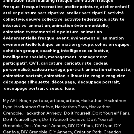
animation team building fresque
,
animation fresque
,
fresque
,
fresque interactive
,
atelier peinture
,
atelier créatif
,
atelier peinture participative
,
atelier participatif
,
activité
collective, oeuvre collective
,
activité fédératrice
,
activité
interactive
,
animation
,
animation événementielle
,
animation événementielle peinture
,
animation
événementielle fresque
,
event
,
événementiel
,
animation
événementielle ludique
,
animation groupe
,
cohésion équipe,
cohésion groupe
,
coaching
,
intelligence collective
,
intelligence spatiale
,
management
,
management
participatif
,
QVT
,
caricature
,
caricaturiste
,
cadeau
personnalisé
,
cadeau mariage
,
portrait
,
animation silhouette
,
animation portrait
,
animation
,
silhouette
,
magie
,
magicien
,
découpage silhouette
,
découpage
,
découpage portrait
,
découpage portrait ciseaux
,
luxe,
My ART Box, myartbox, art box, artbox, Hackathon, Hackathon
Lyon, Hackathon Genève, Hackathon Paris, Hackathon
Grenoble, Hackathon Annecy, Do it Yourself, Do it Yourself Paris,
Do it Yourself Lyon, Do it Yourself Genève, Do it Yourself
Grenoble, Do it Yourself Annecy, DIY, DIY Paris, DIY Lyon, DIY
Genève, DIY Grenoble, DIY Annecy, Création Paris, Création