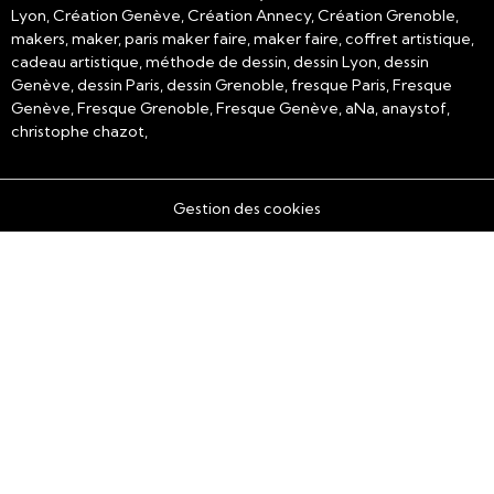
Lyon, Création Genève, Création Annecy, Création Grenoble,
makers, maker, paris maker faire, maker faire, coffret artistique,
cadeau artistique, méthode de dessin, dessin Lyon, dessin
Genève, dessin Paris, dessin Grenoble, fresque Paris, Fresque
Genève, Fresque Grenoble, Fresque Genève, aNa, anaystof,
christophe chazot,
Gestion des cookies