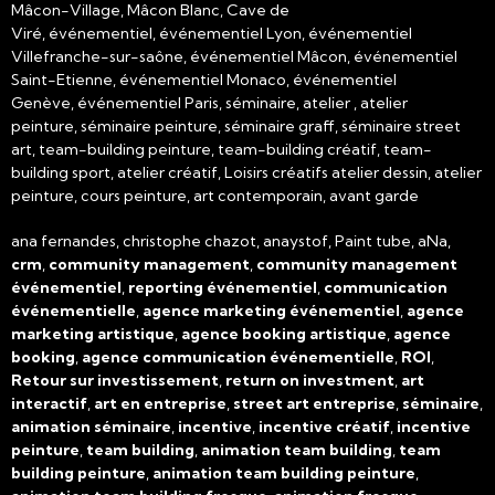
Mâcon-Village, Mâcon Blanc, Cave de
Viré, événementiel, événementiel Lyon, événementiel
Villefranche-sur-saône, événementiel Mâcon, événementiel
Saint-Etienne, événementiel Monaco, événementiel
Genève, événementiel Paris, séminaire, atelier , atelier
peinture, séminaire peinture, séminaire graff, séminaire street
art, team-building peinture, team-building créatif, team-
building sport, atelier créatif, Loisirs créatifs atelier dessin, atelier
peinture, cours peinture, art contemporain, avant garde
ana fernandes, christophe chazot, anaystof, Paint tube, aNa,
crm
,
community management
,
community management
événementiel
,
reporting événementiel
,
communication
événementielle
,
agence marketing événementiel
,
agence
marketing artistique
,
agence booking artistique
,
agence
booking
,
agence communication événementielle
,
ROI
,
Retour sur investissement
,
return on investment
,
art
interactif
,
art en entreprise
,
street art entreprise
,
séminaire
,
animation séminaire
,
incentive
,
incentive créatif
,
incentive
peinture
,
team building
,
animation team building
,
team
building peinture
,
animation team building peinture
,