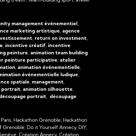
ity management événementiel
,
nce marketing artistique
,
agence
nvestissement
,
return on investment
,
ve
,
incentive créatif
,
incentive
ing peinture
,
animation team building
er peinture participative
,
atelier
mation
,
animation événementielle
,
nimation événementielle ludique
,
ence spatiale
,
management
,
,
portrait
,
animation silhouette
,
découpage portrait
,
découpage
 Paris, Hackathon Grenoble, Hackathon
lf Grenoble, Do it Yourself Annecy, DIY,
n Genève, Création Annecy, Création