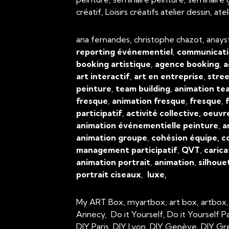
créatif, Loisirs créatifs atelier dessin, 
ana fernandes, christophe chazot, anays
reporting événementiel
,
communicati
booking artistique
,
agence booking
,
a
art interactif
,
art en entreprise
,
stree
peinture
,
team building
,
animation tea
fresque
,
animation fresque
,
fresque
,
f
participatif
,
activité collective, oeuvr
animation événementielle peinture
,
a
animation groupe
,
cohésion équipe, c
management participatif
,
QVT
,
carica
animation portrait
,
animation
,
silhoue
portrait ciseaux
,
luxe,
My ART Box, myartbox, art box, artbox
Annecy, Do it Yourself, Do it Yourself P
DIY Paris, DIY Lyon, DIY Genève, DIY Gr