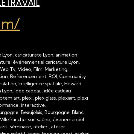
LÉTRAVAIL
om/
 Lyon, caricaturiste Lyon, animation
cature, événementiel caricature Lyon,
 Web Tv, Vidéo, Film, Marketing,
ation, Référencement, ROI, Community
ation, Intelligence spatiale, Howard
on Lyon, idée cadeau, idée cadeau
em art, plexi, plexiglass, plexiart, plexi
formance, interactive,
urgogne, Beaujolais, Bourgogne, Blanc,
Villefranche-sur-saône, événementiel
 séminaire, atelier , atelier
ding créatif, team-building sport, atelier