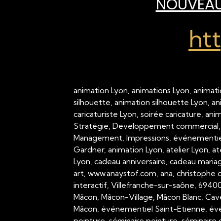
NOUVEAU 
ht
animation Lyon, animations Lyon, animati
silhouette, animation silhouette Lyon, a
caricaturiste Lyon, soirée caricature, an
Stratégie, Developpement commercial,
Management, Impressions, événementiel,
Gardner, animation Lyon, atelier Lyon, a
Lyon, cadeau anniversaire, cadeau mariage
art, www.anaystof.com, ana, christophe c
interactif, Villefranche-sur-saône, 694
Mâcon, Mâcon-Village, Mâcon Blanc, Cav
Mâcon, événementiel Saint-Etienne, évé
peinture, séminaire peinture, séminaire g