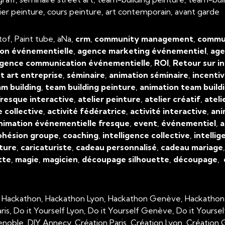
atelier peinture, cours peinture, art contemporain, avant garde
tof, Paint tube, aNa,
crm
,
community management
,
commun
on événementielle
,
agence marketing événementiel
,
age
gence communication événementielle
,
ROI
,
Retour sur i
t art entreprise
,
séminaire
,
animation séminaire
,
incenti
m building
,
team building peinture
,
animation team build
resque interactive
,
atelier peinture
,
atelier créatif
,
ateli
e collective
,
activité fédératrice
,
activité interactive
,
ani
nimation événementielle fresque
,
event
,
événementiel
,
a
ohésion groupe
,
coaching
,
intelligence collective
,
intellig
ture
,
caricaturiste
,
cadeau personnalisé
,
cadeau mariage
tte
,
magie
,
magicien
,
découpage silhouette
,
découpage
,
, Hackathon, Hackathon Lyon, Hackathon Genève, Hackathon
aris, Do it Yourself Lyon, Do it Yourself Genève, Do it Yourse
enoble, DIY Annecy, Création Paris, Création Lyon, Créatio