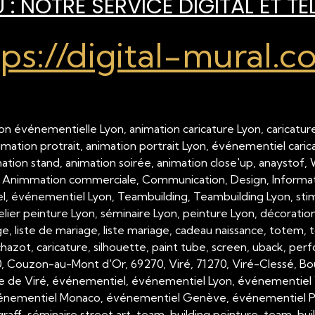
: NOTRE SERVICE DIGITAL ET TÉ
tps://digital-mural.c
on événementielle Lyon, animation caricature Lyon, caricature
nimation protrait, animation portrait Lyon, événementiel cari
imation stand, animation soirée, animation close'up, anaystof,
 Animmation commerciale, Communication, Design, Inform
 événementiel Lyon, Teambuilding, Teambuilding Lyon, stimul
telier peinture Lyon, séminaire Lyon, peinture Lyon, décorati
, liste de mariage, liste mariage, cadeau naissance, totem, tot
hazot, caricature, silhouette, paint tube, screen, uback, per
00, Couzon-au-Mont d'Or, 69270, Viré, 71270, Viré-Clessé, Bo
e de Viré, événementiel, événementiel Lyon, événementiel 
nementiel Monaco, événementiel Genève, événementiel Paris,
raff, séminaire street art, team-building peinture, team-buil