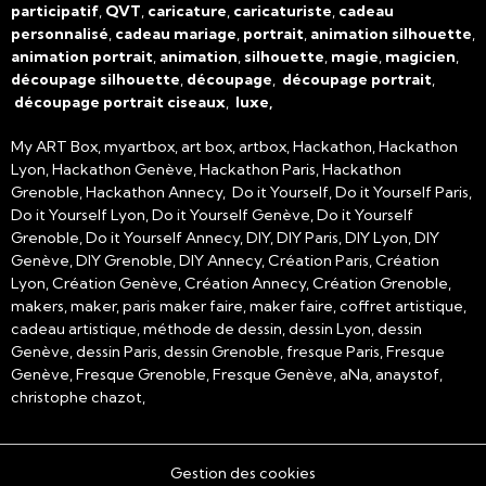
participatif
,
QVT
,
caricature
,
caricaturiste
,
cadeau
personnalisé
,
cadeau mariage
,
portrait
,
animation silhouette
,
animation portrait
,
animation
,
silhouette
,
magie
,
magicien
,
découpage silhouette
,
découpage
,
découpage portrait
,
découpage portrait ciseaux
,
luxe,
My ART Box, myartbox, art box, artbox, Hackathon, Hackathon
Lyon, Hackathon Genève, Hackathon Paris, Hackathon
Grenoble, Hackathon Annecy, Do it Yourself, Do it Yourself Paris,
Do it Yourself Lyon, Do it Yourself Genève, Do it Yourself
Grenoble, Do it Yourself Annecy, DIY, DIY Paris, DIY Lyon, DIY
Genève, DIY Grenoble, DIY Annecy, Création Paris, Création
Lyon, Création Genève, Création Annecy, Création Grenoble,
makers, maker, paris maker faire, maker faire, coffret artistique,
cadeau artistique, méthode de dessin, dessin Lyon, dessin
Genève, dessin Paris, dessin Grenoble, fresque Paris, Fresque
Genève, Fresque Grenoble, Fresque Genève, aNa, anaystof,
christophe chazot,
Gestion des cookies