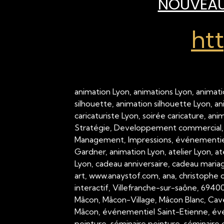
NOUVEAU 
ht
animation Lyon, animations Lyon, animati
silhouette, animation silhouette Lyon, a
caricaturiste Lyon, soirée caricature, an
Stratégie, Developpement commercial,
Management, Impressions, événementiel,
Gardner, animation Lyon, atelier Lyon, a
Lyon, cadeau anniversaire, cadeau mariage
art, www.anaystof.com, ana, christophe c
interactif, Villefranche-sur-saône, 694
Mâcon, Mâcon-Village, Mâcon Blanc, Cav
Mâcon, événementiel Saint-Etienne, évé
peinture, séminaire peinture, séminaire g