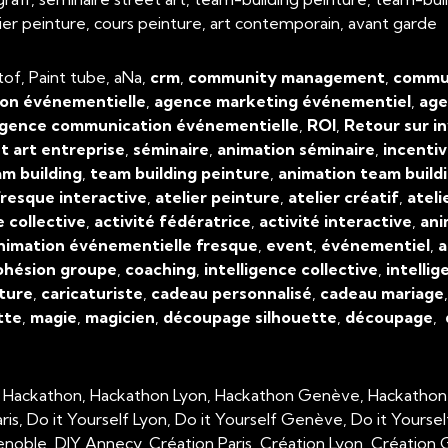
atelier peinture, cours peinture, art contemporain, avant garde
tof, Paint tube, aNa,
crm
,
community management
,
commun
on événementielle
,
agence marketing événementiel
,
age
gence communication événementielle
,
ROI
,
Retour sur i
t art entreprise
,
séminaire
,
animation séminaire
,
incenti
m building
,
team building peinture
,
animation team build
resque interactive
,
atelier peinture
,
atelier créatif
,
ateli
e collective
,
activité fédératrice
,
activité interactive
,
ani
nimation événementielle fresque
,
event
,
événementiel
,
a
ohésion groupe
,
coaching
,
intelligence collective
,
intellig
ture
,
caricaturiste
,
cadeau personnalisé
,
cadeau mariage
tte
,
magie
,
magicien
,
découpage silhouette
,
découpage
,
, Hackathon, Hackathon Lyon, Hackathon Genève, Hackathon
aris, Do it Yourself Lyon, Do it Yourself Genève, Do it Yourse
enoble, DIY Annecy, Création Paris, Création Lyon, Créatio