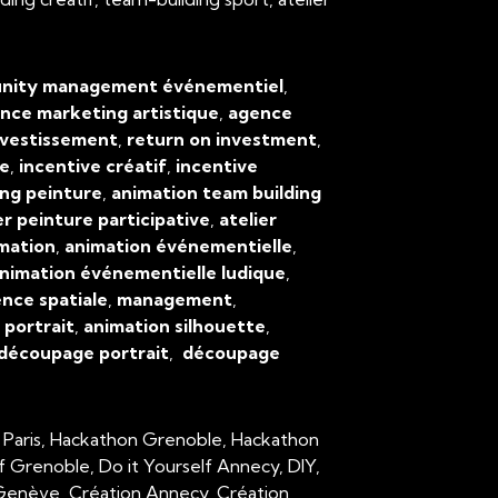
ity management événementiel
,
nce marketing artistique
,
agence
nvestissement
,
return on investment
,
ve
,
incentive créatif
,
incentive
ing peinture
,
animation team building
er peinture participative
,
atelier
mation
,
animation événementielle
,
nimation événementielle ludique
,
ence spatiale
,
management
,
,
portrait
,
animation silhouette
,
découpage portrait
,
découpage
 Paris, Hackathon Grenoble, Hackathon
lf Grenoble, Do it Yourself Annecy, DIY,
n Genève, Création Annecy, Création