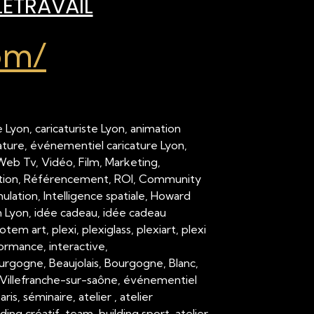
LÉTRAVAIL
om/
 Lyon, caricaturiste Lyon, animation
cature, événementiel caricature Lyon,
 Web Tv, Vidéo, Film, Marketing,
ation, Référencement, ROI, Community
ation, Intelligence spatiale, Howard
on Lyon, idée cadeau, idée cadeau
em art, plexi, plexiglass, plexiart, plexi
formance, interactive,
urgogne, Beaujolais, Bourgogne, Blanc,
Villefranche-sur-saône, événementiel
 séminaire, atelier , atelier
ding créatif, team-building sport, atelier