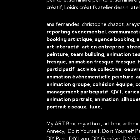
créatif, Loisirs créatifs atelier dessin, 
ana fernandes, christophe chazot, anays
reporting événementiel
,
communicati
booking artistique
,
agence booking
,
a
art interactif
,
art en entreprise
,
stree
peinture
,
team building
,
animation tea
fresque
,
animation fresque
,
fresque
,
f
participatif
,
activité collective, oeuvr
animation événementielle peinture
,
a
animation groupe
,
cohésion équipe, c
management participatif
,
QVT
,
carica
animation portrait
,
animation
,
silhoue
portrait ciseaux
,
luxe,
My ART Box, myartbox, art box, artbox
Annecy, Do it Yourself, Do it Yourself P
DIY Paris, DIY Lyon, DIY Genève, DIY Gr