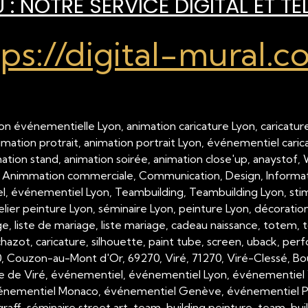
: NOTRE SERVICE DIGITAL ET TÉ
tps://digital-mural.c
on événementielle Lyon, animation caricature Lyon, caricature
nimation protrait, animation portrait Lyon, événementiel cari
imation stand, animation soirée, animation close'up, anaystof,
 Animmation commerciale, Communication, Design, Inform
 événementiel Lyon, Teambuilding, Teambuilding Lyon, stimul
telier peinture Lyon, séminaire Lyon, peinture Lyon, décorati
, liste de mariage, liste mariage, cadeau naissance, totem, tot
hazot, caricature, silhouette, paint tube, screen, uback, per
00, Couzon-au-Mont d'Or, 69270, Viré, 71270, Viré-Clessé, Bo
e de Viré, événementiel, événementiel Lyon, événementiel 
nementiel Monaco, événementiel Genève, événementiel Paris,
raff, séminaire street art, team-building peinture, team-buil