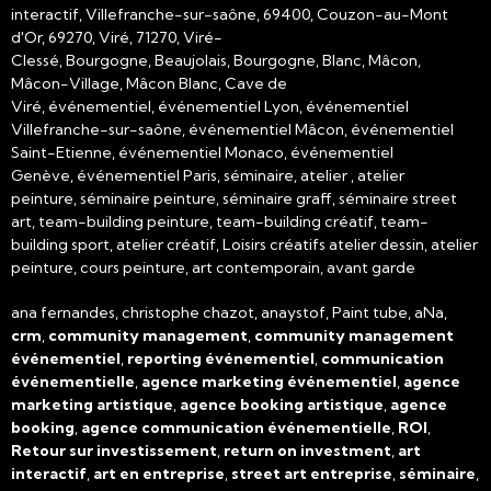
interactif, Villefranche-sur-saône, 69400, Couzon-au-Mont
d'Or, 69270, Viré, 71270, Viré-
Clessé, Bourgogne, Beaujolais, Bourgogne, Blanc, Mâcon,
Mâcon-Village, Mâcon Blanc, Cave de
Viré, événementiel, événementiel Lyon, événementiel
Villefranche-sur-saône, événementiel Mâcon, événementiel
Saint-Etienne, événementiel Monaco, événementiel
Genève, événementiel Paris, séminaire, atelier , atelier
peinture, séminaire peinture, séminaire graff, séminaire street
art, team-building peinture, team-building créatif, team-
building sport, atelier créatif, Loisirs créatifs atelier dessin, atelier
peinture, cours peinture, art contemporain, avant garde
ana fernandes, christophe chazot, anaystof, Paint tube, aNa,
crm
,
community management
,
community management
événementiel
,
reporting événementiel
,
communication
événementielle
,
agence marketing événementiel
,
agence
marketing artistique
,
agence booking artistique
,
agence
booking
,
agence communication événementielle
,
ROI
,
Retour sur investissement
,
return on investment
,
art
interactif
,
art en entreprise
,
street art entreprise
,
séminaire
,