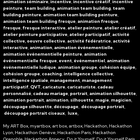
animation séminaire
,
incentive
,
incentive créatif
,
incentive
peinture
,
team building
,
animation team building
,
team
building peinture
,
animation team building peinture
,
animation team building fresque
,
animation fresque
,
fresque
,
fresque interactive
,
atelier peinture
,
atelier créatif
,
atelier peinture participative
,
atelier participatif
,
activité
collective, oeuvre collective
,
activité fédératrice
,
activité
interactive
,
animation
,
animation événementielle
,
animation événementielle peinture
,
animation
événementielle fresque
,
event
,
événementiel
,
animation
événementielle ludique
,
animation groupe
,
cohésion équipe,
cohésion groupe
,
coaching
,
intelligence collective
,
intelligence spatiale
,
management
,
management
participatif
,
QVT
,
caricature
,
caricaturiste
,
cadeau
personnalisé
,
cadeau mariage
,
portrait
,
animation silhouette
,
animation portrait
,
animation
,
silhouette
,
magie
,
magicien
,
découpage silhouette
,
découpage
,
découpage portrait
,
découpage portrait ciseaux
,
luxe,
My ART Box, myartbox, art box, artbox, Hackathon, Hackathon
Lyon, Hackathon Genève, Hackathon Paris, Hackathon
Grenoble, Hackathon Annecy, Do it Yourself, Do it Yourself Paris,