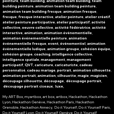
peinture
,
team building
,
animation team building
,
team
building peinture
,
animation team building peinture
,
animation team building fresque
,
animation fresque
,
fresque
,
fresque interactive
,
atelier peinture
,
atelier créatif
,
atelier peinture participative
,
atelier participatif
,
activité
collective, oeuvre collective
,
activité fédératrice
,
activité
interactive
,
animation
,
animation événementielle
,
animation événementielle peinture
,
animation
événementielle fresque
,
event
,
événementiel
,
animation
événementielle ludique
,
animation groupe
,
cohésion équipe,
cohésion groupe
,
coaching
,
intelligence collective
,
intelligence spatiale
,
management
,
management
participatif
,
QVT
,
caricature
,
caricaturiste
,
cadeau
personnalisé
,
cadeau mariage
,
portrait
,
animation silhouette
,
animation portrait
,
animation
,
silhouette
,
magie
,
magicien
,
découpage silhouette
,
découpage
,
découpage portrait
,
découpage portrait ciseaux
,
luxe,
My ART Box, myartbox, art box, artbox, Hackathon, Hackathon
Lyon, Hackathon Genève, Hackathon Paris, Hackathon
Grenoble, Hackathon Annecy, Do it Yourself, Do it Yourself Paris,
Do it Yourself Lyon, Do it Yourself Genève, Do it Yourself