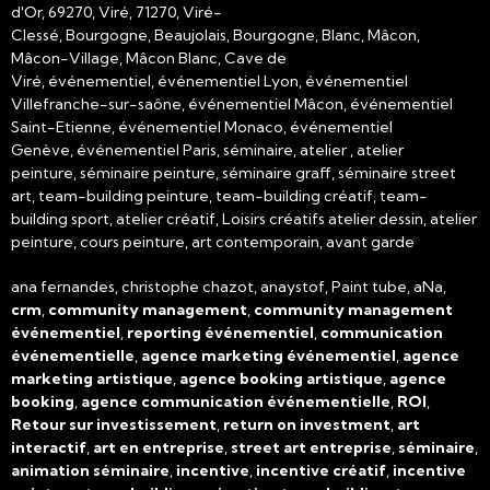
d'Or, 69270, Viré, 71270, Viré-
Clessé, Bourgogne, Beaujolais, Bourgogne, Blanc, Mâcon,
Mâcon-Village, Mâcon Blanc, Cave de
Viré, événementiel, événementiel Lyon, événementiel
Villefranche-sur-saône, événementiel Mâcon, événementiel
Saint-Etienne, événementiel Monaco, événementiel
Genève, événementiel Paris, séminaire, atelier , atelier
peinture, séminaire peinture, séminaire graff, séminaire street
art, team-building peinture, team-building créatif, team-
building sport, atelier créatif, Loisirs créatifs atelier dessin, atelier
peinture, cours peinture, art contemporain, avant garde
ana fernandes, christophe chazot, anaystof, Paint tube, aNa,
crm
,
community management
,
community management
événementiel
,
reporting événementiel
,
communication
événementielle
,
agence marketing événementiel
,
agence
marketing artistique
,
agence booking artistique
,
agence
booking
,
agence communication événementielle
,
ROI
,
Retour sur investissement
,
return on investment
,
art
interactif
,
art en entreprise
,
street art entreprise
,
séminaire
,
animation séminaire
,
incentive
,
incentive créatif
,
incentive