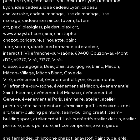
peinture Lyon, séminaire Lyon, peinture Lyon, décoration
Lyon, idée cadeau, idée cadeau Lyon, cadeau
anniversaire, cadeau mariage, liste de mariage, liste
mariage, cadeau naissance, totem, totem
art, plexi, plexiglass, plexiart, plexi art,
www.anaystof.com, ana, christophe
chazot, caricature, silhouette, paint
tube, screen, uback, performance, interactive,
interactif, Villefranche-sur-saône, 69400, Couzon-au-Mont
d'Or, 69270, Viré, 71270, Viré-
Clessé, Bourgogne, Beaujolais, Bourgogne, Blanc, Mâcon,
Mâcon-Village, Mâcon Blanc, Cave de
Viré, événementiel, événementiel Lyon, événementiel
Villefranche-sur-saône, événementiel Mâcon, événementiel
Saint-Etienne, événementiel Monaco, événementiel
Genève, événementiel Paris, séminaire, atelier , atelier
peinture, séminaire peinture, séminaire graff, séminaire street
art, team-building peinture, team-building créatif, team-
building sport, atelier créatif, Loisirs créatifs atelier dessin, atelier
peinture, cours peinture, art contemporain, avant garde
ana fernandes, christophe chazot, anaystof, Paint tube, aNa,