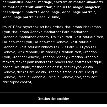
personnalisé
,
cadeau mariage
,
portrait
,
animation silhouette
,
animation portrait
,
animation
,
silhouette
,
magie
,
magicien
,
découpage silhouette
,
découpage
,
découpage portrait
,
découpage portrait ciseaux
,
luxe,
My ART Box, myartbox, art box, artbox, Hackathon, Hackathon
Lyon, Hackathon Genève, Hackathon Paris, Hackathon
Grenoble, Hackathon Annecy, Do it Yourself, Do it Yourself Paris,
Do it Yourself Lyon, Do it Yourself Genève, Do it Yourself
Grenoble, Do it Yourself Annecy, DIY, DIY Paris, DIY Lyon, DIY
Genève, DIY Grenoble, DIY Annecy, Création Paris, Création
Lyon, Création Genève, Création Annecy, Création Grenoble,
makers, maker, paris maker faire, maker faire, coffret artistique,
cadeau artistique, méthode de dessin, dessin Lyon, dessin
Genève, dessin Paris, dessin Grenoble, fresque Paris, Fresque
Genève, Fresque Grenoble, Fresque Genève, aNa, anaystof,
christophe chazot,
Gestion des cookies