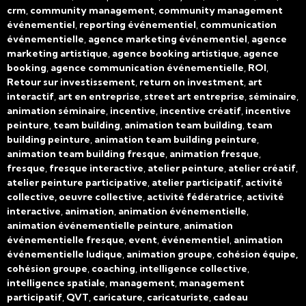
crm
,
community management
,
community management
événementiel
,
reporting événementiel
,
communication
événementielle
,
agence marketing événementiel
,
agence
marketing artistique
,
agence booking artistique
,
agence
booking
,
agence communication événementielle
,
ROI
,
Retour sur investissement
,
return on investment
,
art
interactif
,
art en entreprise
,
street art entreprise
,
séminaire
,
animation séminaire
,
incentive
,
incentive créatif
,
incentive
peinture
,
team building
,
animation team building
,
team
building peinture
,
animation team building peinture
,
animation team building fresque
,
animation fresque
,
fresque
,
fresque interactive
,
atelier peinture
,
atelier créatif
,
atelier peinture participative
,
atelier participatif
,
activité
collective, oeuvre collective
,
activité fédératrice
,
activité
interactive
,
animation
,
animation événementielle
,
animation événementielle peinture
,
animation
événementielle fresque
,
event
,
événementiel
,
animation
événementielle ludique
,
animation groupe
,
cohésion équipe,
cohésion groupe
,
coaching
,
intelligence collective
,
intelligence spatiale
,
management
,
management
participatif
,
QVT
,
caricature
,
caricaturiste
,
cadeau