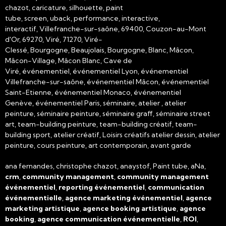
chazot, caricature, silhouette, paint
tube, screen, uback, performance, interactive,
interactif, Villefranche-sur-saône, 69400, Couzon-au-Mont
d'Or, 69270, Viré, 71270, Viré-
Clessé, Bourgogne, Beaujolais, Bourgogne, Blanc, Mâcon,
Mâcon-Village, Mâcon Blanc, Cave de
Viré, événementiel, événementiel Lyon, événementiel
Villefranche-sur-saône, événementiel Mâcon, événementiel
Saint-Etienne, événementiel Monaco, événementiel
Genève, événementiel Paris, séminaire, atelier , atelier
peinture, séminaire peinture, séminaire graff, séminaire street
art, team-building peinture, team-building créatif, team-
building sport, atelier créatif, Loisirs créatifs atelier dessin, atelier
peinture, cours peinture, art contemporain, avant garde
ana fernandes, christophe chazot, anaystof, Paint tube, aNa,
crm
,
community management
,
community management
événementiel
,
reporting événementiel
,
communication
événementielle
,
agence marketing événementiel
,
agence
marketing artistique
,
agence booking artistique
,
agence
booking
,
agence communication événementielle
,
ROI
,