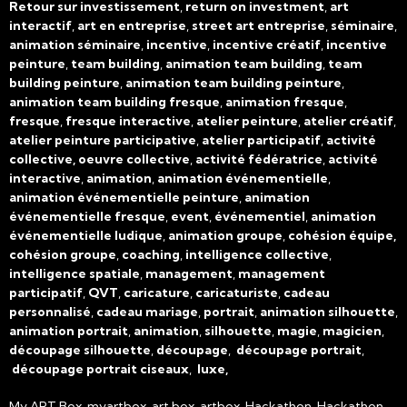
Retour sur investissement
,
return on investment
,
art
interactif
,
art en entreprise
,
street art entreprise
,
séminaire
,
animation séminaire
,
incentive
,
incentive créatif
,
incentive
peinture
,
team building
,
animation team building
,
team
building peinture
,
animation team building peinture
,
animation team building fresque
,
animation fresque
,
fresque
,
fresque interactive
,
atelier peinture
,
atelier créatif
,
atelier peinture participative
,
atelier participatif
,
activité
collective, oeuvre collective
,
activité fédératrice
,
activité
interactive
,
animation
,
animation événementielle
,
animation événementielle peinture
,
animation
événementielle fresque
,
event
,
événementiel
,
animation
événementielle ludique
,
animation groupe
,
cohésion équipe,
cohésion groupe
,
coaching
,
intelligence collective
,
intelligence spatiale
,
management
,
management
participatif
,
QVT
,
caricature
,
caricaturiste
,
cadeau
personnalisé
,
cadeau mariage
,
portrait
,
animation silhouette
,
animation portrait
,
animation
,
silhouette
,
magie
,
magicien
,
découpage silhouette
,
découpage
,
découpage portrait
,
découpage portrait ciseaux
,
luxe,
My ART Box, myartbox, art box, artbox, Hackathon, Hackathon