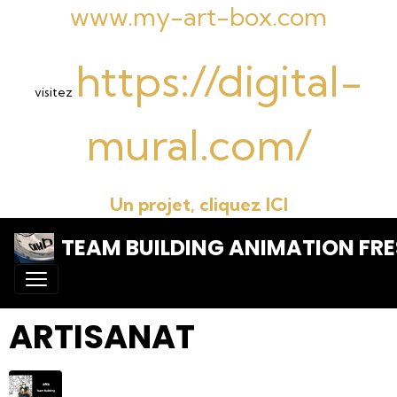
www.my-art-box.com
https://digital-
visitez
mural.com/
Un projet, cliquez ICI
TEAM BUILDING ANIMATION FRE
ARTISANAT