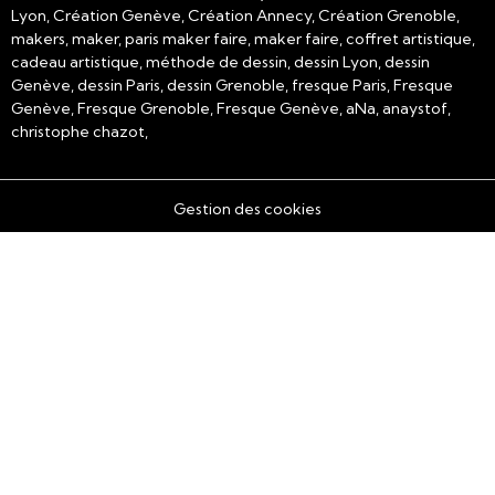
Lyon, Création Genève, Création Annecy, Création Grenoble,
makers, maker, paris maker faire, maker faire, coffret artistique,
cadeau artistique, méthode de dessin, dessin Lyon, dessin
Genève, dessin Paris, dessin Grenoble, fresque Paris, Fresque
Genève, Fresque Grenoble, Fresque Genève, aNa, anaystof,
christophe chazot,
Gestion des cookies