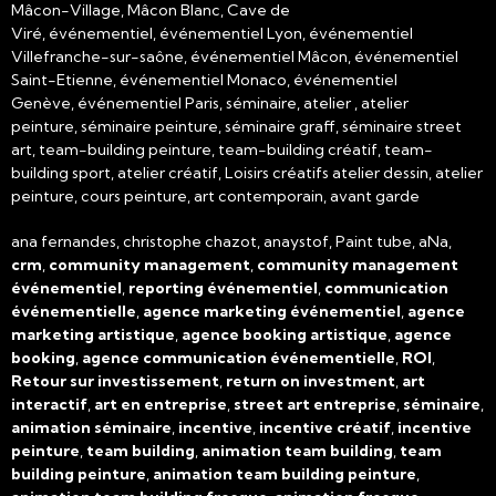
Mâcon-Village, Mâcon Blanc, Cave de
Viré, événementiel, événementiel Lyon, événementiel
Villefranche-sur-saône, événementiel Mâcon, événementiel
Saint-Etienne, événementiel Monaco, événementiel
Genève, événementiel Paris, séminaire, atelier , atelier
peinture, séminaire peinture, séminaire graff, séminaire street
art, team-building peinture, team-building créatif, team-
building sport, atelier créatif, Loisirs créatifs atelier dessin, atelier
peinture, cours peinture, art contemporain, avant garde
ana fernandes, christophe chazot, anaystof, Paint tube, aNa,
crm
,
community management
,
community management
événementiel
,
reporting événementiel
,
communication
événementielle
,
agence marketing événementiel
,
agence
marketing artistique
,
agence booking artistique
,
agence
booking
,
agence communication événementielle
,
ROI
,
Retour sur investissement
,
return on investment
,
art
interactif
,
art en entreprise
,
street art entreprise
,
séminaire
,
animation séminaire
,
incentive
,
incentive créatif
,
incentive
peinture
,
team building
,
animation team building
,
team
building peinture
,
animation team building peinture
,