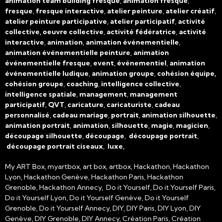
animation team building fresque
,
animation fresque
,
fresque
,
fresque interactive
,
atelier peinture
,
atelier créatif
,
atelier peinture participative
,
atelier participatif
,
activité
collective, oeuvre collective
,
activité fédératrice
,
activité
interactive
,
animation
,
animation événementielle
,
animation événementielle peinture
,
animation
événementielle fresque
,
event
,
événementiel
,
animation
événementielle ludique
,
animation groupe
,
cohésion équipe,
cohésion groupe
,
coaching
,
intelligence collective
,
intelligence spatiale
,
management
,
management
participatif
,
QVT
,
caricature
,
caricaturiste
,
cadeau
personnalisé
,
cadeau mariage
,
portrait
,
animation silhouette
,
animation portrait
,
animation
,
silhouette
,
magie
,
magicien
,
découpage silhouette
,
découpage
,
découpage portrait
,
découpage portrait ciseaux
,
luxe,
My ART Box, myartbox, art box, artbox, Hackathon, Hackathon
Lyon, Hackathon Genève, Hackathon Paris, Hackathon
Grenoble, Hackathon Annecy, Do it Yourself, Do it Yourself Paris,
Do it Yourself Lyon, Do it Yourself Genève, Do it Yourself
Grenoble, Do it Yourself Annecy, DIY, DIY Paris, DIY Lyon, DIY
Genève, DIY Grenoble, DIY Annecy, Création Paris, Création