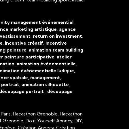
ity management événementiel
,
nce marketing artistique
,
agence
nvestissement
,
return on investment
,
ve
,
incentive créatif
,
incentive
ing peinture
,
animation team building
er peinture participative
,
atelier
mation
,
animation événementielle
,
nimation événementielle ludique
,
ence spatiale
,
management
,
,
portrait
,
animation silhouette
,
découpage portrait
,
découpage
 Paris, Hackathon Grenoble, Hackathon
lf Grenoble, Do it Yourself Annecy, DIY,
n Genève, Création Annecy, Création