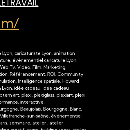
LÉTRAVAIL
om/
 Lyon, caricaturiste Lyon, animation
cature, événementiel caricature Lyon,
 Web Tv, Vidéo, Film, Marketing,
ation, Référencement, ROI, Community
ation, Intelligence spatiale, Howard
on Lyon, idée cadeau, idée cadeau
em art, plexi, plexiglass, plexiart, plexi
formance, interactive,
urgogne, Beaujolais, Bourgogne, Blanc,
Villefranche-sur-saône, événementiel
 séminaire, atelier , atelier
ding créatif, team-building sport, atelier