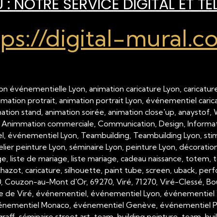
: NOTRE SERVICE DIGITAL ET TÉ
tps://digital-mural.c
on événementielle Lyon, animation caricature Lyon, caricature
nimation protrait, animation portrait Lyon, événementiel cari
imation stand, animation soirée, animation close'up, anaystof,
 Animmation commerciale, Communication, Design, Inform
 événementiel Lyon, Teambuilding, Teambuilding Lyon, stimul
telier peinture Lyon, séminaire Lyon, peinture Lyon, décorati
, liste de mariage, liste mariage, cadeau naissance, totem, tot
hazot, caricature, silhouette, paint tube, screen, uback, per
00, Couzon-au-Mont d'Or, 69270, Viré, 71270, Viré-Clessé, Bo
e de Viré, événementiel, événementiel Lyon, événementiel 
nementiel Monaco, événementiel Genève, événementiel Paris,
raff, séminaire street art, team-building peinture, team-buil