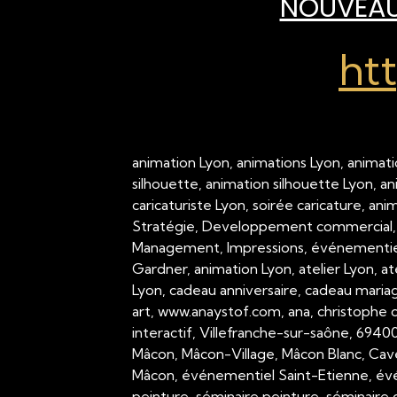
NOUVEAU 
ht
animation Lyon, animations Lyon, animati
silhouette, animation silhouette Lyon, a
caricaturiste Lyon, soirée caricature, an
Stratégie, Developpement commercial,
Management, Impressions, événementiel,
Gardner, animation Lyon, atelier Lyon, a
Lyon, cadeau anniversaire, cadeau mariage
art, www.anaystof.com, ana, christophe c
interactif, Villefranche-sur-saône, 694
Mâcon, Mâcon-Village, Mâcon Blanc, Cav
Mâcon, événementiel Saint-Etienne, évé
peinture, séminaire peinture, séminaire g