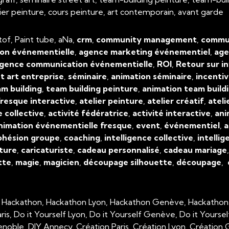
atelier peinture, cours peinture, art contemporain, avant garde
tof, Paint tube, aNa,
crm
,
community management
,
commun
on événementielle
,
agence marketing événementiel
,
age
gence communication événementielle
,
ROI
,
Retour sur i
t art entreprise
,
séminaire
,
animation séminaire
,
incenti
m building
,
team building peinture
,
animation team build
resque interactive
,
atelier peinture
,
atelier créatif
,
ateli
e collective
,
activité fédératrice
,
activité interactive
,
ani
nimation événementielle fresque
,
event
,
événementiel
,
a
ohésion groupe
,
coaching
,
intelligence collective
,
intellig
ture
,
caricaturiste
,
cadeau personnalisé
,
cadeau mariage
tte
,
magie
,
magicien
,
découpage silhouette
,
découpage
,
, Hackathon, Hackathon Lyon, Hackathon Genève, Hackathon
aris, Do it Yourself Lyon, Do it Yourself Genève, Do it Yourse
enoble, DIY Annecy, Création Paris, Création Lyon, Créatio