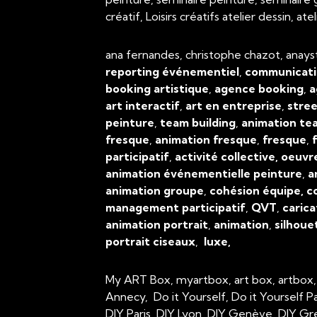
créatif, Loisirs créatifs atelier dessin, 
ana fernandes, christophe chazot, anays
reporting événementiel
,
communicati
booking artistique
,
agence booking
,
a
art interactif
,
art en entreprise
,
stree
peinture
,
team building
,
animation tea
fresque
,
animation fresque
,
fresque
,
f
participatif
,
activité collective, oeuvr
animation événementielle peinture
,
a
animation groupe
,
cohésion équipe, c
management participatif
,
QVT
,
carica
animation portrait
,
animation
,
silhoue
portrait ciseaux
,
luxe,
My ART Box, myartbox, art box, artbox
Annecy, Do it Yourself, Do it Yourself P
DIY Paris, DIY Lyon, DIY Genève, DIY Gr