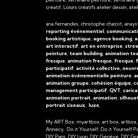
créatif, Loisirs créatifs atelier dessin, 
ana fernandes, christophe chazot, anays
reporting événementiel
,
communicati
booking artistique
,
agence booking
,
a
art interactif
,
art en entreprise
,
stree
peinture
,
team building
,
animation tea
fresque
,
animation fresque
,
fresque
,
f
participatif
,
activité collective, oeuvr
animation événementielle peinture
,
a
animation groupe
,
cohésion équipe, c
management participatif
,
QVT
,
carica
animation portrait
,
animation
,
silhoue
portrait ciseaux
,
luxe,
My ART Box, myartbox, art box, artbox
Annecy, Do it Yourself, Do it Yourself P
DIY Paris, DIY Lyon, DIY Genève, DIY Gr