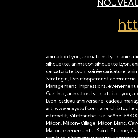
NOUVEAU 
ht
animation Lyon, animations Lyon, animati
silhouette, animation silhouette Lyon, a
caricaturiste Lyon, soirée caricature, an
Stratégie, Developpement commercial,
Management, Impressions, événementiel,
Gardner, animation Lyon, atelier Lyon, a
Lyon, cadeau anniversaire, cadeau mariage
art, www.anaystof.com, ana, christophe c
interactif, Villefranche-sur-saône, 694
Mâcon, Mâcon-Village, Mâcon Blanc, Cav
Mâcon, événementiel Saint-Etienne, évé
peinture, séminaire peinture, séminaire g