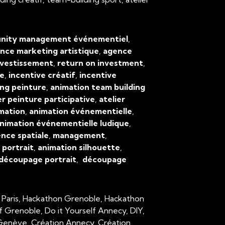
ity management événementiel
,
nce marketing artistique
,
agence
nvestissement
,
return on investment
,
ve
,
incentive créatif
,
incentive
ing peinture
,
animation team building
er peinture participative
,
atelier
mation
,
animation événementielle
,
nimation événementielle ludique
,
ence spatiale
,
management
,
,
portrait
,
animation silhouette
,
découpage portrait
,
découpage
 Paris, Hackathon Grenoble, Hackathon
lf Grenoble, Do it Yourself Annecy, DIY,
n Genève, Création Annecy, Création