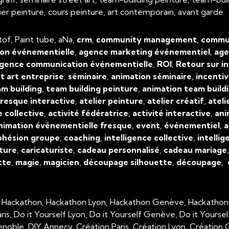
atelier peinture, cours peinture, art contemporain, avant garde
tof, Paint tube, aNa,
crm
,
community management
,
commun
on événementielle
,
agence marketing événementiel
,
age
gence communication événementielle
,
ROI
,
Retour sur i
t art entreprise
,
séminaire
,
animation séminaire
,
incenti
m building
,
team building peinture
,
animation team build
resque interactive
,
atelier peinture
,
atelier créatif
,
ateli
e collective
,
activité fédératrice
,
activité interactive
,
ani
nimation événementielle fresque
,
event
,
événementiel
,
a
ohésion groupe
,
coaching
,
intelligence collective
,
intellig
ture
,
caricaturiste
,
cadeau personnalisé
,
cadeau mariage
tte
,
magie
,
magicien
,
découpage silhouette
,
découpage
,
, Hackathon, Hackathon Lyon, Hackathon Genève, Hackathon
aris, Do it Yourself Lyon, Do it Yourself Genève, Do it Yourse
enoble, DIY Annecy, Création Paris, Création Lyon, Créatio