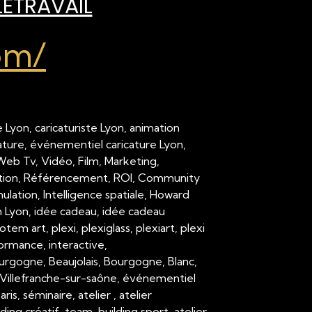
LÉTRAVAIL
om/
 Lyon, caricaturiste Lyon, animation
cature, événementiel caricature Lyon,
 Web Tv, Vidéo, Film, Marketing,
ation, Référencement, ROI, Community
ation, Intelligence spatiale, Howard
on Lyon, idée cadeau, idée cadeau
em art, plexi, plexiglass, plexiart, plexi
formance, interactive,
urgogne, Beaujolais, Bourgogne, Blanc,
Villefranche-sur-saône, événementiel
 séminaire, atelier , atelier
ding créatif, team-building sport, atelier