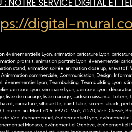
: NOTRE SERVICE DIGITAL ET TÉ
tps://digital-mural.c
on événementielle Lyon, animation caricature Lyon, caricature
nimation protrait, animation portrait Lyon, événementiel cari
imation stand, animation soirée, animation close'up, anaystof,
 Animmation commerciale, Communication, Design, Inform
 événementiel Lyon, Teambuilding, Teambuilding Lyon, stimul
telier peinture Lyon, séminaire Lyon, peinture Lyon, décorati
, liste de mariage, liste mariage, cadeau naissance, totem, tot
hazot, caricature, silhouette, paint tube, screen, uback, per
00, Couzon-au-Mont d'Or, 69270, Viré, 71270, Viré-Clessé, Bo
e de Viré, événementiel, événementiel Lyon, événementiel 
nementiel Monaco, événementiel Genève, événementiel Paris,
raff, séminaire street art, team-building peinture, team-buil