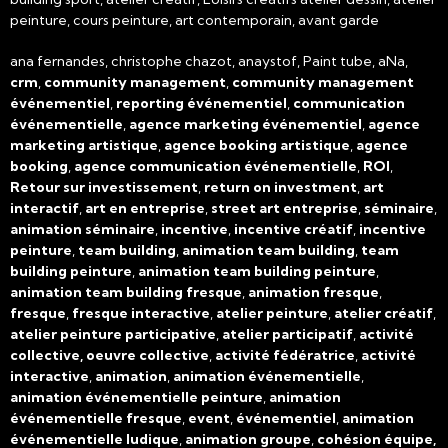
peinture, cours peinture, art contemporain, avant garde
ana fernandes, christophe chazot, anaystof, Paint tube, aNa,
crm
,
community management
,
community management
événementiel
,
reporting événementiel
,
communication
événementielle
,
agence marketing événementiel
,
agence
marketing artistique
,
agence booking artistique
,
agence
booking
,
agence communication événementielle
,
ROI
,
Retour sur investissement
,
return on investment
,
art
interactif
,
art en entreprise
,
street art entreprise
,
séminaire
,
animation séminaire
,
incentive
,
incentive créatif
,
incentive
peinture
,
team building
,
animation team building
,
team
building peinture
,
animation team building peinture
,
animation team building fresque
,
animation fresque
,
fresque
,
fresque interactive
,
atelier peinture
,
atelier créatif
,
atelier peinture participative
,
atelier participatif
,
activité
collective, oeuvre collective
,
activité fédératrice
,
activité
interactive
,
animation
,
animation événementielle
,
animation événementielle peinture
,
animation
événementielle fresque
,
event
,
événementiel
,
animation
événementielle ludique
,
animation groupe
,
cohésion équipe,