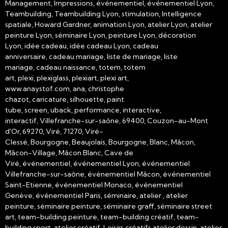
Management, Impressions, événementiel, événementiel Lyon,
Teambuilding, Teambuilding Lyon, stimulation, Intelligence
spatiale, Howard Gardner, animation Lyon, atelier Lyon, atelier
peinture Lyon, séminaire Lyon, peinture Lyon, décoration
Lyon, idée cadeau, idée cadeau Lyon, cadeau
anniversaire, cadeau mariage, liste de mariage, liste
mariage, cadeau naissance, totem, totem
art, plexi, plexiglass, plexiart, plexi art,
www.anaystof.com, ana, christophe
chazot, caricature, silhouette, paint
tube, screen, uback, performance, interactive,
interactif, Villefranche-sur-saône, 69400, Couzon-au-Mont
d'Or, 69270, Viré, 71270, Viré-
Clessé, Bourgogne, Beaujolais, Bourgogne, Blanc, Mâcon,
Mâcon-Village, Mâcon Blanc, Cave de
Viré, événementiel, événementiel Lyon, événementiel
Villefranche-sur-saône, événementiel Mâcon, événementiel
Saint-Etienne, événementiel Monaco, événementiel
Genève, événementiel Paris, séminaire, atelier , atelier
peinture, séminaire peinture, séminaire graff, séminaire street
art, team-building peinture, team-building créatif, team-
building sport, atelier créatif, Loisirs créatifs atelier dessin, atelier