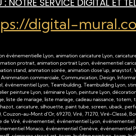
: NOTRE SERVICE DIGITAL ET TÉ
tps://digital-mural.c
on événementielle Lyon, animation caricature Lyon, caricature
nimation protrait, animation portrait Lyon, événementiel cari
imation stand, animation soirée, animation close'up, anaystof,
 Animmation commerciale, Communication, Design, Inform
 événementiel Lyon, Teambuilding, Teambuilding Lyon, stimul
telier peinture Lyon, séminaire Lyon, peinture Lyon, décorati
, liste de mariage, liste mariage, cadeau naissance, totem, tot
hazot, caricature, silhouette, paint tube, screen, uback, per
00, Couzon-au-Mont d'Or, 69270, Viré, 71270, Viré-Clessé, Bo
e de Viré, événementiel, événementiel Lyon, événementiel 
nementiel Monaco, événementiel Genève, événementiel Paris,
raff, séminaire street art, team-building peinture, team-buil