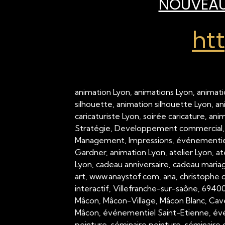
NOUVEAU 
ht
animation Lyon, animations Lyon, animati
silhouette, animation silhouette Lyon, a
caricaturiste Lyon, soirée caricature, an
Stratégie, Developpement commercial,
Management, Impressions, événementiel,
Gardner, animation Lyon, atelier Lyon, a
Lyon, cadeau anniversaire, cadeau mariage
art, www.anaystof.com, ana, christophe c
interactif, Villefranche-sur-saône, 694
Mâcon, Mâcon-Village, Mâcon Blanc, Cav
Mâcon, événementiel Saint-Etienne, évé
peinture, séminaire peinture, séminaire g