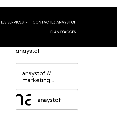
LES SERVICES
CONTACTEZ ANAYSTOF
PLAN D'ACCÈS
anaystof
anaystof //
marketing
t
événementiel
Lyon
anaystof