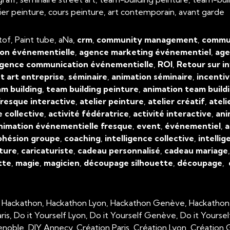
atelier peinture, cours peinture, art contemporain, avant garde
tof, Paint tube, aNa,
crm
,
community management
,
commun
on événementielle
,
agence marketing événementiel
,
age
gence communication événementielle
,
ROI
,
Retour sur i
t art entreprise
,
séminaire
,
animation séminaire
,
incenti
m building
,
team building peinture
,
animation team build
resque interactive
,
atelier peinture
,
atelier créatif
,
ateli
e collective
,
activité fédératrice
,
activité interactive
,
ani
nimation événementielle fresque
,
event
,
événementiel
,
a
ohésion groupe
,
coaching
,
intelligence collective
,
intellig
ture
,
caricaturiste
,
cadeau personnalisé
,
cadeau mariage
tte
,
magie
,
magicien
,
découpage silhouette
,
découpage
,
, Hackathon, Hackathon Lyon, Hackathon Genève, Hackathon
aris, Do it Yourself Lyon, Do it Yourself Genève, Do it Yourse
enoble, DIY Annecy, Création Paris, Création Lyon, Créatio