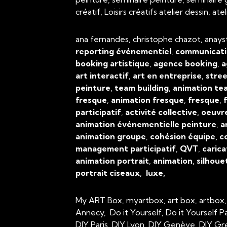
créatif, Loisirs créatifs atelier dessin, 
ana fernandes, christophe chazot, anays
reporting événementiel
,
communicati
booking artistique
,
agence booking
,
a
art interactif
,
art en entreprise
,
stree
peinture
,
team building
,
animation tea
fresque
,
animation fresque
,
fresque
,
f
participatif
,
activité collective, oeuvr
animation événementielle peinture
,
a
animation groupe
,
cohésion équipe, c
management participatif
,
QVT
,
carica
animation portrait
,
animation
,
silhoue
portrait ciseaux
,
luxe,
My ART Box, myartbox, art box, artbox
Annecy, Do it Yourself, Do it Yourself P
DIY Paris, DIY Lyon, DIY Genève, DIY Gr