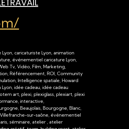
LÉTRAVAIL
om/
 Lyon, caricaturiste Lyon, animation
cature, événementiel caricature Lyon,
 Web Tv, Vidéo, Film, Marketing,
ation, Référencement, ROI, Community
ation, Intelligence spatiale, Howard
on Lyon, idée cadeau, idée cadeau
em art, plexi, plexiglass, plexiart, plexi
formance, interactive,
urgogne, Beaujolais, Bourgogne, Blanc,
Villefranche-sur-saône, événementiel
 séminaire, atelier , atelier
ding créatif, team-building sport, atelier