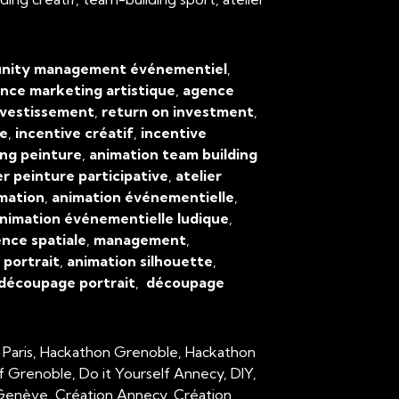
ity management événementiel
,
nce marketing artistique
,
agence
nvestissement
,
return on investment
,
ve
,
incentive créatif
,
incentive
ing peinture
,
animation team building
er peinture participative
,
atelier
mation
,
animation événementielle
,
nimation événementielle ludique
,
ence spatiale
,
management
,
,
portrait
,
animation silhouette
,
découpage portrait
,
découpage
 Paris, Hackathon Grenoble, Hackathon
lf Grenoble, Do it Yourself Annecy, DIY,
n Genève, Création Annecy, Création