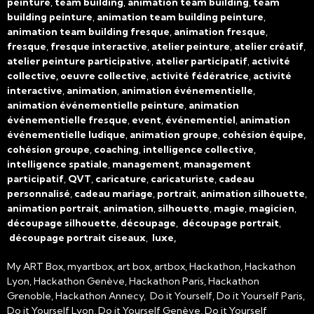
peinture
,
team building
,
animation team building
,
team
building peinture
,
animation team building peinture
,
animation team building fresque
,
animation fresque
,
fresque
,
fresque interactive
,
atelier peinture
,
atelier créatif
,
atelier peinture participative
,
atelier participatif
,
activité
collective, oeuvre collective
,
activité fédératrice
,
activité
interactive
,
animation
,
animation événementielle
,
animation événementielle peinture
,
animation
événementielle fresque
,
event
,
événementiel
,
animation
événementielle ludique
,
animation groupe
,
cohésion équipe,
cohésion groupe
,
coaching
,
intelligence collective
,
intelligence spatiale
,
management
,
management
participatif
,
QVT
,
caricature
,
caricaturiste
,
cadeau
personnalisé
,
cadeau mariage
,
portrait
,
animation silhouette
,
animation portrait
,
animation
,
silhouette
,
magie
,
magicien
,
découpage silhouette
,
découpage
,
découpage portrait
,
découpage portrait ciseaux
,
luxe,
My ART Box, myartbox, art box, artbox, Hackathon, Hackathon
Lyon, Hackathon Genève, Hackathon Paris, Hackathon
Grenoble, Hackathon Annecy, Do it Yourself, Do it Yourself Paris,
Do it Yourself Lyon, Do it Yourself Genève, Do it Yourself