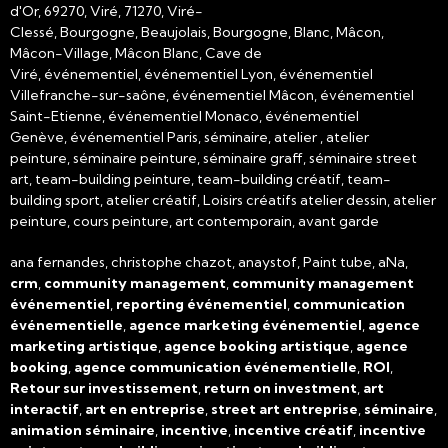
d'Or, 69270, Viré, 71270, Viré-
Clessé, Bourgogne, Beaujolais, Bourgogne, Blanc, Mâcon,
Mâcon-Village, Mâcon Blanc, Cave de
Viré, événementiel, événementiel Lyon, événementiel
Villefranche-sur-saône, événementiel Mâcon, événementiel
Saint-Etienne, événementiel Monaco, événementiel
Genève, événementiel Paris, séminaire, atelier , atelier
peinture, séminaire peinture, séminaire graff, séminaire street
art, team-building peinture, team-building créatif, team-
building sport, atelier créatif, Loisirs créatifs atelier dessin, atelier
peinture, cours peinture, art contemporain, avant garde
ana fernandes, christophe chazot, anaystof, Paint tube, aNa,
crm
,
community management
,
community management
événementiel
,
reporting événementiel
,
communication
événementielle
,
agence marketing événementiel
,
agence
marketing artistique
,
agence booking artistique
,
agence
booking
,
agence communication événementielle
,
ROI
,
Retour sur investissement
,
return on investment
,
art
interactif
,
art en entreprise
,
street art entreprise
,
séminaire
,
animation séminaire
,
incentive
,
incentive créatif
,
incentive