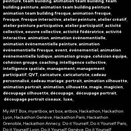
peinture
,
team building
,
animation team building
,
team
building peinture
,
animation team building peinture
,
animation team building fresque
,
animation fresque
,
fresque
,
fresque interactive
,
atelier peinture
,
atelier créatif
,
atelier peinture participative
,
atelier participatif
,
activité
collective, oeuvre collective
,
activité fédératrice
,
activité
interactive
,
animation
,
animation événementielle
,
animation événementielle peinture
,
animation
événementielle fresque
,
event
,
événementiel
,
animation
événementielle ludique
,
animation groupe
,
cohésion équipe,
cohésion groupe
,
coaching
,
intelligence collective
,
intelligence spatiale
,
management
,
management
participatif
,
QVT
,
caricature
,
caricaturiste
,
cadeau
personnalisé
,
cadeau mariage
,
portrait
,
animation silhouette
,
animation portrait
,
animation
,
silhouette
,
magie
,
magicien
,
découpage silhouette
,
découpage
,
découpage portrait
,
découpage portrait ciseaux
,
luxe,
My ART Box, myartbox, art box, artbox, Hackathon, Hackathon
Lyon, Hackathon Genève, Hackathon Paris, Hackathon
Grenoble, Hackathon Annecy, Do it Yourself, Do it Yourself Paris,
Do it Yourself Lyon, Do it Yourself Genève, Do it Yourself