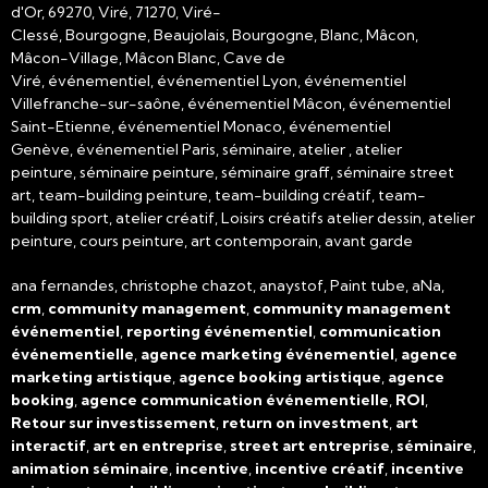
d'Or, 69270, Viré, 71270, Viré-
Clessé, Bourgogne, Beaujolais, Bourgogne, Blanc, Mâcon,
Mâcon-Village, Mâcon Blanc, Cave de
Viré, événementiel, événementiel Lyon, événementiel
Villefranche-sur-saône, événementiel Mâcon, événementiel
Saint-Etienne, événementiel Monaco, événementiel
Genève, événementiel Paris, séminaire, atelier , atelier
peinture, séminaire peinture, séminaire graff, séminaire street
art, team-building peinture, team-building créatif, team-
building sport, atelier créatif, Loisirs créatifs atelier dessin, atelier
peinture, cours peinture, art contemporain, avant garde
ana fernandes, christophe chazot, anaystof, Paint tube, aNa,
crm
,
community management
,
community management
événementiel
,
reporting événementiel
,
communication
événementielle
,
agence marketing événementiel
,
agence
marketing artistique
,
agence booking artistique
,
agence
booking
,
agence communication événementielle
,
ROI
,
Retour sur investissement
,
return on investment
,
art
interactif
,
art en entreprise
,
street art entreprise
,
séminaire
,
animation séminaire
,
incentive
,
incentive créatif
,
incentive