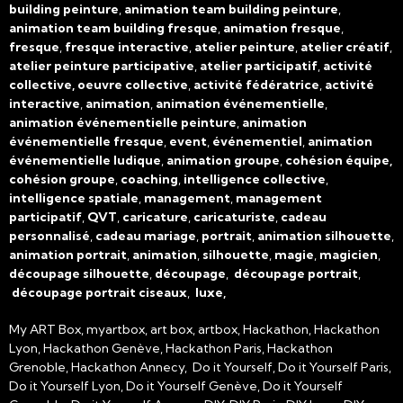
building peinture
,
animation team building peinture
,
animation team building fresque
,
animation fresque
,
fresque
,
fresque interactive
,
atelier peinture
,
atelier créatif
,
atelier peinture participative
,
atelier participatif
,
activité
collective, oeuvre collective
,
activité fédératrice
,
activité
interactive
,
animation
,
animation événementielle
,
animation événementielle peinture
,
animation
événementielle fresque
,
event
,
événementiel
,
animation
événementielle ludique
,
animation groupe
,
cohésion équipe,
cohésion groupe
,
coaching
,
intelligence collective
,
intelligence spatiale
,
management
,
management
participatif
,
QVT
,
caricature
,
caricaturiste
,
cadeau
personnalisé
,
cadeau mariage
,
portrait
,
animation silhouette
,
animation portrait
,
animation
,
silhouette
,
magie
,
magicien
,
découpage silhouette
,
découpage
,
découpage portrait
,
découpage portrait ciseaux
,
luxe,
My ART Box, myartbox, art box, artbox, Hackathon, Hackathon
Lyon, Hackathon Genève, Hackathon Paris, Hackathon
Grenoble, Hackathon Annecy, Do it Yourself, Do it Yourself Paris,
Do it Yourself Lyon, Do it Yourself Genève, Do it Yourself