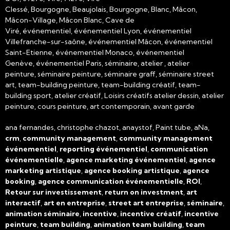
Clessé, Bourgogne, Beaujolais, Bourgogne, Blanc, Mâcon,
Mâcon-Village, Mâcon Blanc, Cave de
Viré, événementiel, événementiel Lyon, événementiel
Villefranche-sur-saône, événementiel Mâcon, événementiel
Saint-Etienne, événementiel Monaco, événementiel
Genève, événementiel Paris, séminaire, atelier , atelier
peinture, séminaire peinture, séminaire graff, séminaire street
art, team-building peinture, team-building créatif, team-
building sport, atelier créatif, Loisirs créatifs atelier dessin, atelier
peinture, cours peinture, art contemporain, avant garde
ana fernandes, christophe chazot, anaystof, Paint tube, aNa,
crm
,
community management
,
community management
événementiel
,
reporting événementiel
,
communication
événementielle
,
agence marketing événementiel
,
agence
marketing artistique
,
agence booking artistique
,
agence
booking
,
agence communication événementielle
,
ROI
,
Retour sur investissement
,
return on investment
,
art
interactif
,
art en entreprise
,
street art entreprise
,
séminaire
,
animation séminaire
,
incentive
,
incentive créatif
,
incentive
peinture
,
team building
,
animation team building
,
team