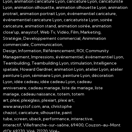
Lyon, animation caricature Lyon, caricature Lyon, caricaturiste
Lyon, animation silhouette, animation silhouette Lyon, animation
protrait, animation portrait Lyon, événementiel caricature,
événementiel caricature Lyon, caricaturiste Lyon, soirée
caricature, animation stand, animation soirée, animation
close'up, anaystof, Web Tv, Vidéo, Film, Marketing,
Stratégie, Developpement commercial, Animmation
commerciale, Communication,
Design, Information, Référencement, ROI, Community
Management, Impressions, événementiel, événementiel Lyon,
Teambuilding, Teambuilding Lyon, stimulation, Intelligence
spatiale, Howard Gardner, animation Lyon, atelier Lyon, atelier
peinture Lyon, séminaire Lyon, peinture Lyon, décoration
Lyon, idée cadeau, idée cadeau Lyon, cadeau
anniversaire, cadeau mariage, liste de mariage, liste
mariage, cadeau naissance, totem, totem
art, plexi, plexiglass, plexiart, plexi art,
www.anaystof.com, ana, christophe
chazot, caricature, silhouette, paint
tube, screen, uback, performance, interactive,
interactif, Villefranche-sur-saône, 69400, Couzon-au-Mont
d'Or, 69270, Viré, 71270, Viré-