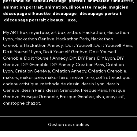
personnalisé
,
cadeau mariage
,
portrait
,
animation silhouette
,
animation portrait
,
animation
,
silhouette
,
magie
,
magicien
,
découpage silhouette
,
découpage
,
découpage portrait
,
découpage portrait ciseaux
,
luxe,
My ART Box, myartbox, art box, artbox, Hackathon, Hackathon
Lyon, Hackathon Genève, Hackathon Paris, Hackathon
Grenoble, Hackathon Annecy, Do it Yourself, Do it Yourself Paris,
Do it Yourself Lyon, Do it Yourself Genève, Do it Yourself
Grenoble, Do it Yourself Annecy, DIY, DIY Paris, DIY Lyon, DIY
Genève, DIY Grenoble, DIY Annecy, Création Paris, Création
Lyon, Création Genève, Création Annecy, Création Grenoble,
makers, maker, paris maker faire, maker faire, coffret artistique,
cadeau artistique, méthode de dessin, dessin Lyon, dessin
Genève, dessin Paris, dessin Grenoble, fresque Paris, Fresque
Genève, Fresque Grenoble, Fresque Genève, aNa, anaystof,
christophe chazot,
Gestion des cookies