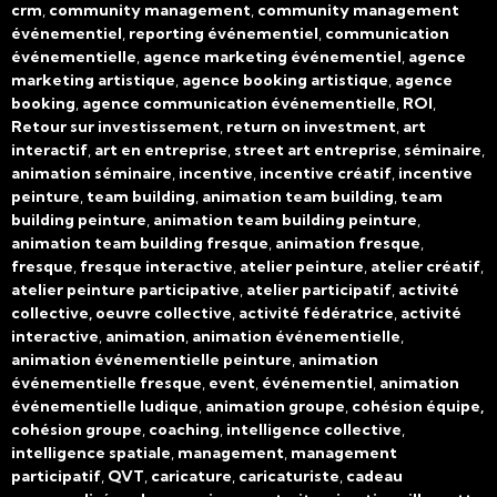
crm
,
community management
,
community management
événementiel
,
reporting événementiel
,
communication
événementielle
,
agence marketing événementiel
,
agence
marketing artistique
,
agence booking artistique
,
agence
booking
,
agence communication événementielle
,
ROI
,
Retour sur investissement
,
return on investment
,
art
interactif
,
art en entreprise
,
street art entreprise
,
séminaire
,
animation séminaire
,
incentive
,
incentive créatif
,
incentive
peinture
,
team building
,
animation team building
,
team
building peinture
,
animation team building peinture
,
animation team building fresque
,
animation fresque
,
fresque
,
fresque interactive
,
atelier peinture
,
atelier créatif
,
atelier peinture participative
,
atelier participatif
,
activité
collective, oeuvre collective
,
activité fédératrice
,
activité
interactive
,
animation
,
animation événementielle
,
animation événementielle peinture
,
animation
événementielle fresque
,
event
,
événementiel
,
animation
événementielle ludique
,
animation groupe
,
cohésion équipe,
cohésion groupe
,
coaching
,
intelligence collective
,
intelligence spatiale
,
management
,
management
participatif
,
QVT
,
caricature
,
caricaturiste
,
cadeau