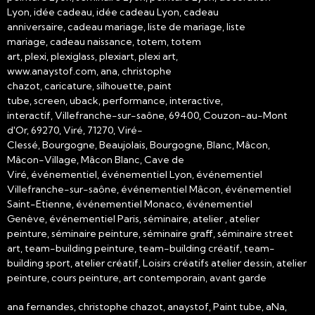
Lyon, idée cadeau, idée cadeau Lyon, cadeau
anniversaire, cadeau mariage, liste de mariage, liste
mariage, cadeau naissance, totem, totem
art, plexi, plexiglass, plexiart, plexi art,
www.anaystof.com, ana, christophe
chazot, caricature, silhouette, paint
tube, screen, uback, performance, interactive,
interactif, Villefranche-sur-saône, 69400, Couzon-au-Mont
d'Or, 69270, Viré, 71270, Viré-
Clessé, Bourgogne, Beaujolais, Bourgogne, Blanc, Mâcon,
Mâcon-Village, Mâcon Blanc, Cave de
Viré, événementiel, événementiel Lyon, événementiel
Villefranche-sur-saône, événementiel Mâcon, événementiel
Saint-Etienne, événementiel Monaco, événementiel
Genève, événementiel Paris, séminaire, atelier , atelier
peinture, séminaire peinture, séminaire graff, séminaire street
art, team-building peinture, team-building créatif, team-
building sport, atelier créatif, Loisirs créatifs atelier dessin, atelier
peinture, cours peinture, art contemporain, avant garde
ana fernandes, christophe chazot, anaystof, Paint tube, aNa,