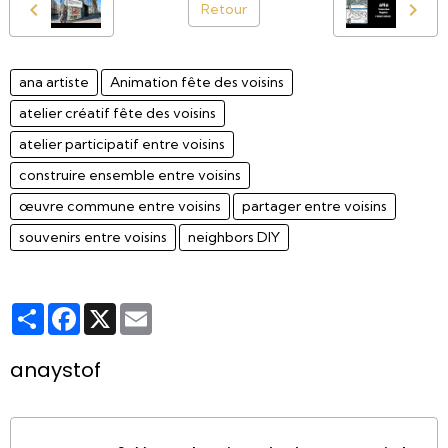
Retour
ana artiste
Animation fête des voisins
atelier créatif fête des voisins
atelier participatif entre voisins
construire ensemble entre voisins
œuvre commune entre voisins
partager entre voisins
souvenirs entre voisins
neighbors DIY
Partager
Facebook
X
Email
anaystof