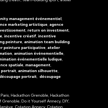
ity management événementiel
,
nce marketing artistique
,
agence
nvestissement
,
return on investment
,
ve
,
incentive créatif
,
incentive
ing peinture
,
animation team building
er peinture participative
,
atelier
mation
,
animation événementielle
,
nimation événementielle ludique
,
ence spatiale
,
management
,
,
portrait
,
animation silhouette
,
découpage portrait
,
découpage
 Paris, Hackathon Grenoble, Hackathon
lf Grenoble, Do it Yourself Annecy, DIY,
n Genève, Création Annecy, Création