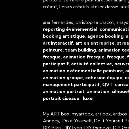
créatif, Loisirs créatifs atelier dessin, 
ana fernandes, christophe chazot, anays
reporting événementiel
,
communicati
booking artistique
,
agence booking
,
a
art interactif
,
art en entreprise
,
stree
peinture
,
team building
,
animation tea
fresque
,
animation fresque
,
fresque
,
f
participatif
,
activité collective, oeuvr
animation événementielle peinture
,
a
animation groupe
,
cohésion équipe, c
management participatif
,
QVT
,
carica
animation portrait
,
animation
,
silhoue
portrait ciseaux
,
luxe,
My ART Box, myartbox, art box, artbox
Annecy, Do it Yourself, Do it Yourself P
DIY Paris, DIY Lyon, DIY Genève, DIY Gr