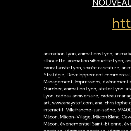
NOUVEAU 
ht
animation Lyon, animations Lyon, animati
silhouette, animation silhouette Lyon, a
caricaturiste Lyon, soirée caricature, an
Stratégie, Developpement commercial,
Management, Impressions, événementiel,
Gardner, animation Lyon, atelier Lyon, a
Lyon, cadeau anniversaire, cadeau mariage
art, www.anaystof.com, ana, christophe c
interactif, Villefranche-sur-saône, 694
Mâcon, Mâcon-Village, Mâcon Blanc, Cav
Mâcon, événementiel Saint-Etienne, évé
peinture, séminaire peinture, séminaire g