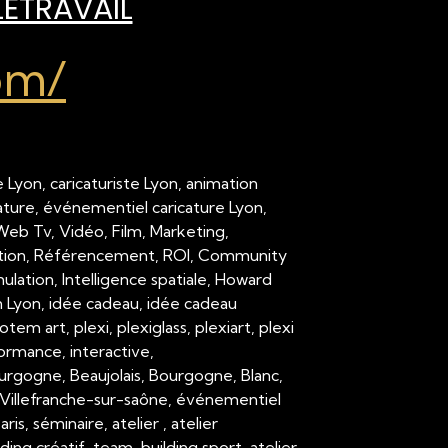
LÉTRAVAIL
om/
 Lyon, caricaturiste Lyon, animation
cature, événementiel caricature Lyon,
 Web Tv, Vidéo, Film, Marketing,
ation, Référencement, ROI, Community
ation, Intelligence spatiale, Howard
on Lyon, idée cadeau, idée cadeau
em art, plexi, plexiglass, plexiart, plexi
formance, interactive,
urgogne, Beaujolais, Bourgogne, Blanc,
Villefranche-sur-saône, événementiel
 séminaire, atelier , atelier
ding créatif, team-building sport, atelier