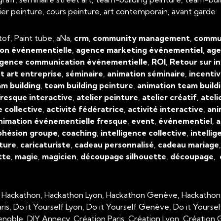
atelier peinture, cours peinture, art contemporain, avant garde
tof, Paint tube, aNa,
crm
,
community management
,
commun
on événementielle
,
agence marketing événementiel
,
age
gence communication événementielle
,
ROI
,
Retour sur i
t art entreprise
,
séminaire
,
animation séminaire
,
incenti
m building
,
team building peinture
,
animation team build
resque interactive
,
atelier peinture
,
atelier créatif
,
ateli
e collective
,
activité fédératrice
,
activité interactive
,
ani
nimation événementielle fresque
,
event
,
événementiel
,
a
ohésion groupe
,
coaching
,
intelligence collective
,
intellig
ture
,
caricaturiste
,
cadeau personnalisé
,
cadeau mariage
tte
,
magie
,
magicien
,
découpage silhouette
,
découpage
,
, Hackathon, Hackathon Lyon, Hackathon Genève, Hackathon
aris, Do it Yourself Lyon, Do it Yourself Genève, Do it Yourse
enoble, DIY Annecy, Création Paris, Création Lyon, Créatio