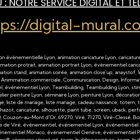
: NOTRE SERVICE DIGITAL ET TÉ
tps://digital-mural.c
on événementielle Lyon, animation caricature Lyon, caricature
nimation protrait, animation portrait Lyon, événementiel cari
imation stand, animation soirée, animation close'up, anaystof,
 Animmation commerciale, Communication, Design, Inform
 événementiel Lyon, Teambuilding, Teambuilding Lyon, stimul
telier peinture Lyon, séminaire Lyon, peinture Lyon, décorati
, liste de mariage, liste mariage, cadeau naissance, totem, tot
hazot, caricature, silhouette, paint tube, screen, uback, per
00, Couzon-au-Mont d'Or, 69270, Viré, 71270, Viré-Clessé, Bo
e de Viré, événementiel, événementiel Lyon, événementiel 
nementiel Monaco, événementiel Genève, événementiel Paris,
raff, séminaire street art, team-building peinture, team-buil