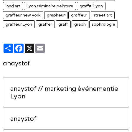
land art
Lyon séminaire peinture
graffiti Lyon
graffeur new york
grapheur
graffeur
street art
graffeur Lyon
graffer
graff
graph
sophrologie
Partager
Facebook
X
Email
anaystof
anaystof // marketing événementiel
Lyon
anaystof