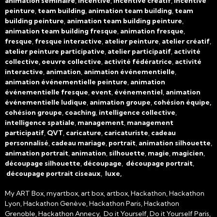
animation séminaire
,
incentive
,
incentive créatif
,
incentive
peinture
,
team building
,
animation team building
,
team
building peinture
,
animation team building peinture
,
animation team building fresque
,
animation fresque
,
fresque
,
fresque interactive
,
atelier peinture
,
atelier créatif
,
atelier peinture participative
,
atelier participatif
,
activité
collective, oeuvre collective
,
activité fédératrice
,
activité
interactive
,
animation
,
animation événementielle
,
animation événementielle peinture
,
animation
événementielle fresque
,
event
,
événementiel
,
animation
événementielle ludique
,
animation groupe
,
cohésion équipe,
cohésion groupe
,
coaching
,
intelligence collective
,
intelligence spatiale
,
management
,
management
participatif
,
QVT
,
caricature
,
caricaturiste
,
cadeau
personnalisé
,
cadeau mariage
,
portrait
,
animation silhouette
,
animation portrait
,
animation
,
silhouette
,
magie
,
magicien
,
découpage silhouette
,
découpage
,
découpage portrait
,
découpage portrait ciseaux
,
luxe,
My ART Box, myartbox, art box, artbox, Hackathon, Hackathon
Lyon, Hackathon Genève, Hackathon Paris, Hackathon
Grenoble, Hackathon Annecy, Do it Yourself, Do it Yourself Paris,