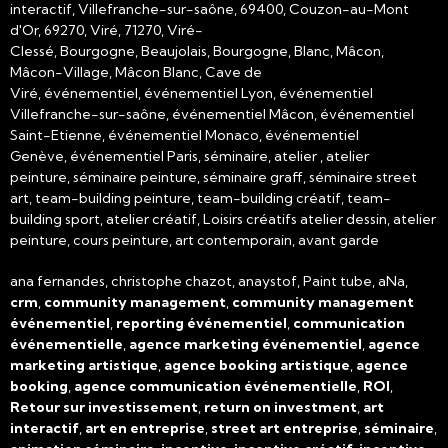
interactif, Villefranche-sur-saône, 69400, Couzon-au-Mont
d'Or, 69270, Viré, 71270, Viré-
Clessé, Bourgogne, Beaujolais, Bourgogne, Blanc, Mâcon,
Mâcon-Village, Mâcon Blanc, Cave de
Viré, événementiel, événementiel Lyon, événementiel
Villefranche-sur-saône, événementiel Mâcon, événementiel
Saint-Etienne, événementiel Monaco, événementiel
Genève, événementiel Paris, séminaire, atelier , atelier
peinture, séminaire peinture, séminaire graff, séminaire street
art, team-building peinture, team-building créatif, team-
building sport, atelier créatif, Loisirs créatifs atelier dessin, atelier
peinture, cours peinture, art contemporain, avant garde
ana fernandes, christophe chazot, anaystof, Paint tube, aNa,
crm
,
community management
,
community management
événementiel
,
reporting événementiel
,
communication
événementielle
,
agence marketing événementiel
,
agence
marketing artistique
,
agence booking artistique
,
agence
booking
,
agence communication événementielle
,
ROI
,
Retour sur investissement
,
return on investment
,
art
interactif
,
art en entreprise
,
street art entreprise
,
séminaire
,