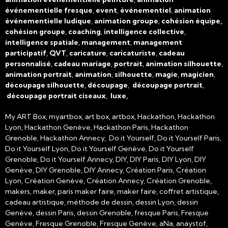
événementielle fresque
,
event
,
événementiel
,
animation
événementielle ludique
,
animation groupe
,
cohésion équipe,
cohésion groupe
,
coaching
,
intelligence collective
,
intelligence spatiale
,
management
,
management
participatif
,
QVT
,
caricature
,
caricaturiste
,
cadeau
personnalisé
,
cadeau mariage
,
portrait
,
animation silhouette
,
animation portrait
,
animation
,
silhouette
,
magie
,
magicien
,
découpage silhouette
,
découpage
,
découpage portrait
,
découpage portrait ciseaux
,
luxe,
My ART Box, myartbox, art box, artbox, Hackathon, Hackathon
Lyon, Hackathon Genève, Hackathon Paris, Hackathon
Grenoble, Hackathon Annecy, Do it Yourself, Do it Yourself Paris,
Do it Yourself Lyon, Do it Yourself Genève, Do it Yourself
Grenoble, Do it Yourself Annecy, DIY, DIY Paris, DIY Lyon, DIY
Genève, DIY Grenoble, DIY Annecy, Création Paris, Création
Lyon, Création Genève, Création Annecy, Création Grenoble,
makers, maker, paris maker faire, maker faire, coffret artistique,
cadeau artistique, méthode de dessin, dessin Lyon, dessin
Genève, dessin Paris, dessin Grenoble, fresque Paris, Fresque
Genève, Fresque Grenoble, Fresque Genève, aNa, anaystof,