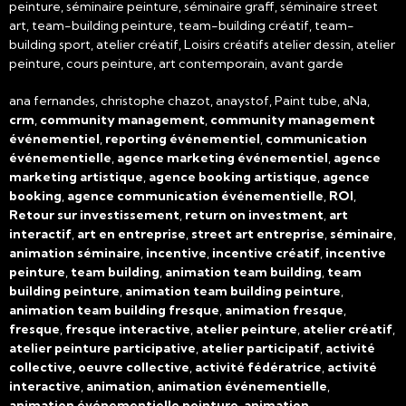
peinture, séminaire peinture, séminaire graff, séminaire street
art, team-building peinture, team-building créatif, team-
building sport, atelier créatif, Loisirs créatifs atelier dessin, atelier
peinture, cours peinture, art contemporain, avant garde
ana fernandes, christophe chazot, anaystof, Paint tube, aNa,
crm
,
community management
,
community management
événementiel
,
reporting événementiel
,
communication
événementielle
,
agence marketing événementiel
,
agence
marketing artistique
,
agence booking artistique
,
agence
booking
,
agence communication événementielle
,
ROI
,
Retour sur investissement
,
return on investment
,
art
interactif
,
art en entreprise
,
street art entreprise
,
séminaire
,
animation séminaire
,
incentive
,
incentive créatif
,
incentive
peinture
,
team building
,
animation team building
,
team
building peinture
,
animation team building peinture
,
animation team building fresque
,
animation fresque
,
fresque
,
fresque interactive
,
atelier peinture
,
atelier créatif
,
atelier peinture participative
,
atelier participatif
,
activité
collective, oeuvre collective
,
activité fédératrice
,
activité
interactive
,
animation
,
animation événementielle
,
animation événementielle peinture
,
animation