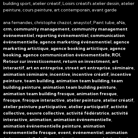
building sport, atelier créatif, Loisirs créatifs atelier dessin, atelier
peinture, cours peinture, art contemporain, avant garde
ana fernandes, christophe chazot, anaystof, Paint tube, aNa,
crm
,
community management
,
community management
événementiel
,
reporting événementiel
,
communication
événementielle
,
agence marketing événementiel
,
agence
marketing artistique
,
agence booking artistique
,
agence
booking
,
agence communication événementielle
,
ROI
,
Retour sur investissement
,
return on investment
,
art
interactif
,
art en entreprise
,
street art entreprise
,
séminaire
,
animation séminaire
,
incentive
,
incentive créatif
,
incentive
peinture
,
team building
,
animation team building
,
team
building peinture
,
animation team building peinture
,
animation team building fresque
,
animation fresque
,
fresque
,
fresque interactive
,
atelier peinture
,
atelier créatif
,
atelier peinture participative
,
atelier participatif
,
activité
collective, oeuvre collective
,
activité fédératrice
,
activité
interactive
,
animation
,
animation événementielle
,
animation événementielle peinture
,
animation
événementielle fresque
,
event
,
événementiel
,
animation