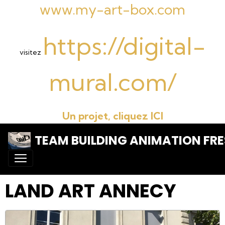
www.my-art-box.com
https://digital-
visitez
mural.com/
Un projet, cliquez ICI
TEAM BUILDING ANIMATION FRE
LAND ART ANNECY