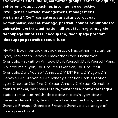
événementielle ludique
,
animation groupe
,
cohésion équipe,
cohésion groupe
,
coaching
,
intelligence collective
,
intelligence spatiale
,
management
,
management
participatif
,
QVT
,
caricature
,
caricaturiste
,
cadeau
personnalisé
,
cadeau mariage
,
portrait
,
animation silhouette
,
animation portrait
,
animation
,
silhouette
,
magie
,
magicien
,
découpage silhouette
,
découpage
,
découpage portrait
,
découpage portrait ciseaux
,
luxe,
My ART Box, myartbox, art box, artbox, Hackathon, Hackathon
Lyon, Hackathon Genève, Hackathon Paris, Hackathon
Grenoble, Hackathon Annecy, Do it Yourself, Do it Yourself Paris,
Do it Yourself Lyon, Do it Yourself Genève, Do it Yourself
Grenoble, Do it Yourself Annecy, DIY, DIY Paris, DIY Lyon, DIY
Genève, DIY Grenoble, DIY Annecy, Création Paris, Création
Lyon, Création Genève, Création Annecy, Création Grenoble,
makers, maker, paris maker faire, maker faire, coffret artistique,
cadeau artistique, méthode de dessin, dessin Lyon, dessin
Genève, dessin Paris, dessin Grenoble, fresque Paris, Fresque
Genève, Fresque Grenoble, Fresque Genève, aNa, anaystof,
christophe chazot,