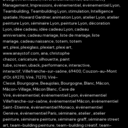
Management, Impressions, événementiel, événementiel Lyon,
Teambuilding, Teambuilding Lyon, stimulation, Intelligence
spatiale, Howard Gardner, animation Lyon, atelier Lyon, atelier
peinture Lyon, séminaire Lyon, peinture Lyon, décoration
Lyon, idée cadeau, idée cadeau Lyon, cadeau
anniversaire, cadeau mariage, liste de mariage, liste
mariage, cadeau naissance, totem, totem
art, plexi, plexiglass, plexiart, plexi art,
www.anaystof.com, ana, christophe
chazot, caricature, silhouette, paint
tube, screen, uback, performance, interactive,
interactif, Villefranche-sur-saône, 69400, Couzon-au-Mont
d'Or, 69270, Viré, 71270, Viré-
Clessé, Bourgogne, Beaujolais, Bourgogne, Blanc, Mâcon,
Mâcon-Village, Mâcon Blanc, Cave de
Viré, événementiel, événementiel Lyon, événementiel
Villefranche-sur-saône, événementiel Mâcon, événementiel
Saint-Etienne, événementiel Monaco, événementiel
Genève, événementiel Paris, séminaire, atelier , atelier
peinture, séminaire peinture, séminaire graff, séminaire street
art, team-building peinture, team-building créatif, team-