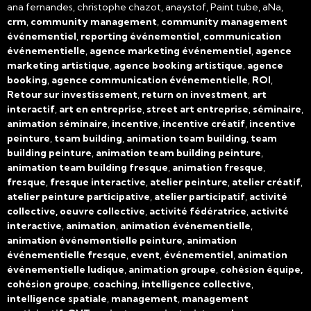
ana fernandes, christophe chazot, anaystof, Paint tube, aNa,
crm
,
community management
,
community management
événementiel
,
reporting événementiel
,
communication
événementielle
,
agence marketing événementiel
,
agence
marketing artistique
,
agence booking artistique
,
agence
booking
,
agence communication événementielle
,
ROI
,
Retour sur investissement
,
return on investment
,
art
interactif
,
art en entreprise
,
street art entreprise
,
séminaire
,
animation séminaire
,
incentive
,
incentive créatif
,
incentive
peinture
,
team building
,
animation team building
,
team
building peinture
,
animation team building peinture
,
animation team building fresque
,
animation fresque
,
fresque
,
fresque interactive
,
atelier peinture
,
atelier créatif
,
atelier peinture participative
,
atelier participatif
,
activité
collective, oeuvre collective
,
activité fédératrice
,
activité
interactive
,
animation
,
animation événementielle
,
animation événementielle peinture
,
animation
événementielle fresque
,
event
,
événementiel
,
animation
événementielle ludique
,
animation groupe
,
cohésion équipe,
cohésion groupe
,
coaching
,
intelligence collective
,
intelligence spatiale
,
management
,
management