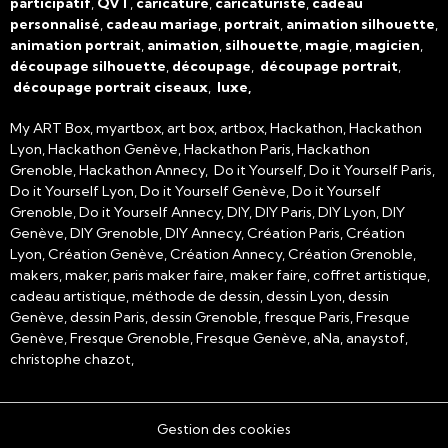
participatif
,
QVT
,
caricature
,
caricaturiste
,
cadeau
personnalisé
,
cadeau mariage
,
portrait
,
animation silhouette
,
animation portrait
,
animation
,
silhouette
,
magie
,
magicien
,
découpage silhouette
,
découpage
,
découpage portrait
,
découpage portrait ciseaux
,
luxe,
My ART Box, myartbox, art box, artbox, Hackathon, Hackathon
Lyon, Hackathon Genève, Hackathon Paris, Hackathon
Grenoble, Hackathon Annecy, Do it Yourself, Do it Yourself Paris,
Do it Yourself Lyon, Do it Yourself Genève, Do it Yourself
Grenoble, Do it Yourself Annecy, DIY, DIY Paris, DIY Lyon, DIY
Genève, DIY Grenoble, DIY Annecy, Création Paris, Création
Lyon, Création Genève, Création Annecy, Création Grenoble,
makers, maker, paris maker faire, maker faire, coffret artistique,
cadeau artistique, méthode de dessin, dessin Lyon, dessin
Genève, dessin Paris, dessin Grenoble, fresque Paris, Fresque
Genève, Fresque Grenoble, Fresque Genève, aNa, anaystof,
christophe chazot,
Gestion des cookies