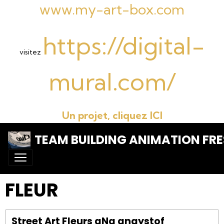
www.my-art-box.com
https://digital-
visitez
mural.com/
Un projet, cliquez ICI
TEAM BUILDING ANIMATION FRE
FLEUR
Street Art Fleurs aNa anaystof