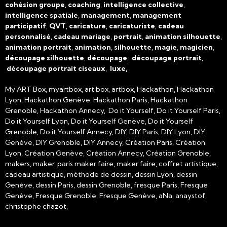
cohésion groupe
,
coaching
,
intelligence collective
,
intelligence spatiale
,
management
,
management
participatif
,
QVT
,
caricature
,
caricaturiste
,
cadeau
personnalisé
,
cadeau mariage
,
portrait
,
animation silhouette
,
animation portrait
,
animation
,
silhouette
,
magie
,
magicien
,
découpage silhouette
,
découpage
,
découpage portrait
,
découpage portrait ciseaux
,
luxe,
My ART Box, myartbox, art box, artbox, Hackathon, Hackathon
Lyon, Hackathon Genève, Hackathon Paris, Hackathon
Grenoble, Hackathon Annecy, Do it Yourself, Do it Yourself Paris,
Do it Yourself Lyon, Do it Yourself Genève, Do it Yourself
Grenoble, Do it Yourself Annecy, DIY, DIY Paris, DIY Lyon, DIY
Genève, DIY Grenoble, DIY Annecy, Création Paris, Création
Lyon, Création Genève, Création Annecy, Création Grenoble,
makers, maker, paris maker faire, maker faire, coffret artistique,
cadeau artistique, méthode de dessin, dessin Lyon, dessin
Genève, dessin Paris, dessin Grenoble, fresque Paris, Fresque
Genève, Fresque Grenoble, Fresque Genève, aNa, anaystof,
christophe chazot,