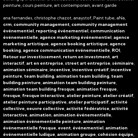
peinture, cours peinture, art contemporain, avant garde
ana fernandes, christophe chazot, anaystof, Paint tube, aNa,
crm
,
community management
,
community management
événementiel
,
reporting événementiel
,
communication
événementielle
,
agence marketing événementiel
,
agence
marketing artistique
,
agence booking artistique
,
agence
booking
,
agence communication événementielle
,
ROI
,
Retour sur investissement
,
return on investment
,
art
interactif
,
art en entreprise
,
street art entreprise
,
séminaire
,
animation séminaire
,
incentive
,
incentive créatif
,
incentive
peinture
,
team building
,
animation team building
,
team
building peinture
,
animation team building peinture
,
animation team building fresque
,
animation fresque
,
fresque
,
fresque interactive
,
atelier peinture
,
atelier créatif
,
atelier peinture participative
,
atelier participatif
,
activité
collective, oeuvre collective
,
activité fédératrice
,
activité
interactive
,
animation
,
animation événementielle
,
animation événementielle peinture
,
animation
événementielle fresque
,
event
,
événementiel
,
animation
événementielle ludique
,
animation groupe
,
cohésion équipe,