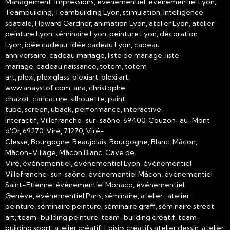
Management, Impressions, événementiel, événementiel Lyon,
Teambuilding, Teambuilding Lyon, stimulation, Intelligence
spatiale, Howard Gardner, animation Lyon, atelier Lyon, atelier
peinture Lyon, séminaire Lyon, peinture Lyon, décoration
Lyon, idée cadeau, idée cadeau Lyon, cadeau
anniversaire, cadeau mariage, liste de mariage, liste
mariage, cadeau naissance, totem, totem
art, plexi, plexiglass, plexiart, plexi art,
www.anaystof.com, ana, christophe
chazot, caricature, silhouette, paint
tube, screen, uback, performance, interactive,
interactif, Villefranche-sur-saône, 69400, Couzon-au-Mont
d'Or, 69270, Viré, 71270, Viré-
Clessé, Bourgogne, Beaujolais, Bourgogne, Blanc, Mâcon,
Mâcon-Village, Mâcon Blanc, Cave de
Viré, événementiel, événementiel Lyon, événementiel
Villefranche-sur-saône, événementiel Mâcon, événementiel
Saint-Etienne, événementiel Monaco, événementiel
Genève, événementiel Paris, séminaire, atelier , atelier
peinture, séminaire peinture, séminaire graff, séminaire street
art, team-building peinture, team-building créatif, team-
building sport, atelier créatif, Loisirs créatifs atelier dessin, atelier