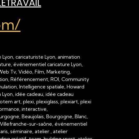
LÉTRAVAIL
om/
 Lyon, caricaturiste Lyon, animation
cature, événementiel caricature Lyon,
 Web Tv, Vidéo, Film, Marketing,
ation, Référencement, ROI, Community
ation, Intelligence spatiale, Howard
on Lyon, idée cadeau, idée cadeau
em art, plexi, plexiglass, plexiart, plexi
formance, interactive,
urgogne, Beaujolais, Bourgogne, Blanc,
Villefranche-sur-saône, événementiel
 séminaire, atelier , atelier
ding créatif, team-building sport, atelier