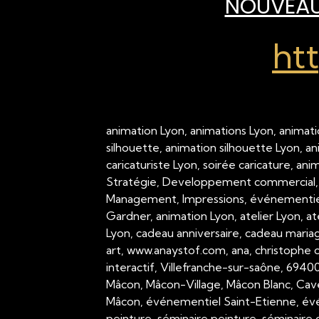
NOUVEAU 
ht
animation Lyon, animations Lyon, animati
silhouette, animation silhouette Lyon, a
caricaturiste Lyon, soirée caricature, an
Stratégie, Developpement commercial,
Management, Impressions, événementiel,
Gardner, animation Lyon, atelier Lyon, a
Lyon, cadeau anniversaire, cadeau mariage
art, www.anaystof.com, ana, christophe c
interactif, Villefranche-sur-saône, 694
Mâcon, Mâcon-Village, Mâcon Blanc, Cav
Mâcon, événementiel Saint-Etienne, évé
peinture, séminaire peinture, séminaire g