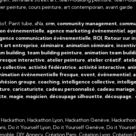
atelier peinture, cours peinture, art contemporain, avant garde
tof, Paint tube, aNa,
crm
,
community management
,
commun
on événementielle
,
agence marketing événementiel
,
age
gence communication événementielle
,
ROI
,
Retour sur i
t art entreprise
,
séminaire
,
animation séminaire
,
incenti
m building
,
team building peinture
,
animation team build
resque interactive
,
atelier peinture
,
atelier créatif
,
ateli
e collective
,
activité fédératrice
,
activité interactive
,
ani
nimation événementielle fresque
,
event
,
événementiel
,
a
ohésion groupe
,
coaching
,
intelligence collective
,
intellig
ture
,
caricaturiste
,
cadeau personnalisé
,
cadeau mariage
tte
,
magie
,
magicien
,
découpage silhouette
,
découpage
,
, Hackathon, Hackathon Lyon, Hackathon Genève, Hackathon
aris, Do it Yourself Lyon, Do it Yourself Genève, Do it Yourse
enoble, DIY Annecy, Création Paris, Création Lyon, Créatio