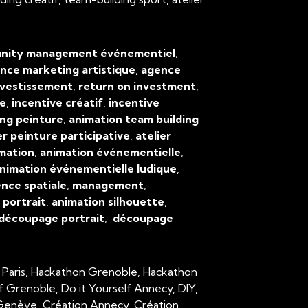
ity management événementiel
,
nce marketing artistique
,
agence
nvestissement
,
return on investment
,
ve
,
incentive créatif
,
incentive
ing peinture
,
animation team building
er peinture participative
,
atelier
mation
,
animation événementielle
,
nimation événementielle ludique
,
ence spatiale
,
management
,
,
portrait
,
animation silhouette
,
découpage portrait
,
découpage
 Paris, Hackathon Grenoble, Hackathon
lf Grenoble, Do it Yourself Annecy, DIY,
n Genève, Création Annecy, Création