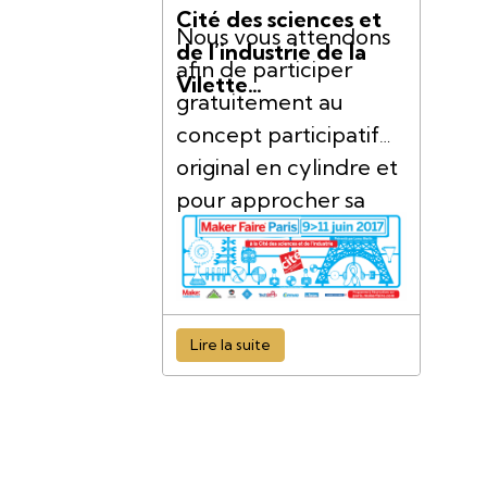
Cité des sciences et
Nous vous attendons
de l’industrie de la
afin de participer
Vilette…
gratuitement au
concept participatif
original en cylindre et
pour approcher sa
nouvelle déclinaison
de Coffret DO IT
YOURSELF
(kits créatifs
autonomes ou animés pour
Lire la suite
particuliers, associations,
centres de formations…
entreprises).