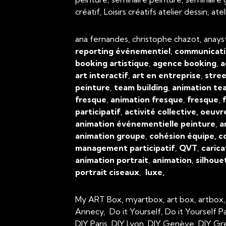
créatif, Loisirs créatifs atelier dessin, 
ana fernandes, christophe chazot, anays
reporting événementiel
,
communicati
booking artistique
,
agence booking
,
a
art interactif
,
art en entreprise
,
stree
peinture
,
team building
,
animation tea
fresque
,
animation fresque
,
fresque
,
f
participatif
,
activité collective, oeuvr
animation événementielle peinture
,
a
animation groupe
,
cohésion équipe, c
management participatif
,
QVT
,
carica
animation portrait
,
animation
,
silhoue
portrait ciseaux
,
luxe,
My ART Box, myartbox, art box, artbox
Annecy, Do it Yourself, Do it Yourself P
DIY Paris, DIY Lyon, DIY Genève, DIY Gr