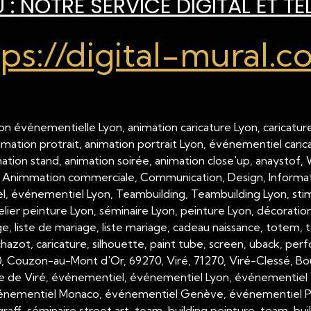
: NOTRE SERVICE DIGITAL ET TÉ
tps://digital-mural.c
on événementielle Lyon, animation caricature Lyon, caricature
nimation protrait, animation portrait Lyon, événementiel cari
imation stand, animation soirée, animation close'up, anaystof,
 Animmation commerciale, Communication, Design, Inform
 événementiel Lyon, Teambuilding, Teambuilding Lyon, stimul
telier peinture Lyon, séminaire Lyon, peinture Lyon, décorati
, liste de mariage, liste mariage, cadeau naissance, totem, tot
hazot, caricature, silhouette, paint tube, screen, uback, per
00, Couzon-au-Mont d'Or, 69270, Viré, 71270, Viré-Clessé, Bo
e de Viré, événementiel, événementiel Lyon, événementiel 
nementiel Monaco, événementiel Genève, événementiel Paris,
raff, séminaire street art, team-building peinture, team-buil