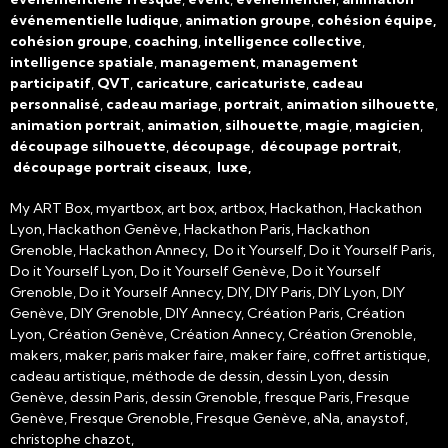
événementielle ludique
,
animation groupe
,
cohésion équipe,
cohésion groupe
,
coaching
,
intelligence collective
,
intelligence spatiale
,
management
,
management
participatif
,
QVT
,
caricature
,
caricaturiste
,
cadeau
personnalisé
,
cadeau mariage
,
portrait
,
animation silhouette
,
animation portrait
,
animation
,
silhouette
,
magie
,
magicien
,
découpage silhouette
,
découpage
,
découpage portrait
,
découpage portrait ciseaux
,
luxe,
My ART Box, myartbox, art box, artbox, Hackathon, Hackathon
Lyon, Hackathon Genève, Hackathon Paris, Hackathon
Grenoble, Hackathon Annecy, Do it Yourself, Do it Yourself Paris,
Do it Yourself Lyon, Do it Yourself Genève, Do it Yourself
Grenoble, Do it Yourself Annecy, DIY, DIY Paris, DIY Lyon, DIY
Genève, DIY Grenoble, DIY Annecy, Création Paris, Création
Lyon, Création Genève, Création Annecy, Création Grenoble,
makers, maker, paris maker faire, maker faire, coffret artistique,
cadeau artistique, méthode de dessin, dessin Lyon, dessin
Genève, dessin Paris, dessin Grenoble, fresque Paris, Fresque
Genève, Fresque Grenoble, Fresque Genève, aNa, anaystof,
christophe chazot,