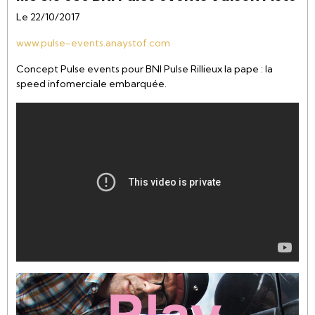
Le 22/10/2017
www.pulse-events.anaystof.com
Concept Pulse events pour BNI Pulse Rillieux la pape : la
speed infomerciale embarquée.