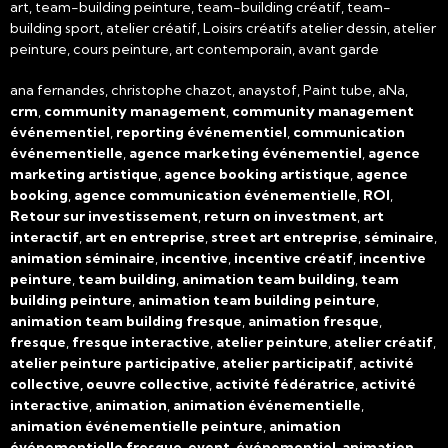
art, team-building peinture, team-building créatif, team-
building sport, atelier créatif, Loisirs créatifs atelier dessin, atelier
peinture, cours peinture, art contemporain, avant garde
ana fernandes, christophe chazot, anaystof, Paint tube, aNa,
crm
,
community management
,
community management
événementiel
,
reporting événementiel
,
communication
événementielle
,
agence marketing événementiel
,
agence
marketing artistique
,
agence booking artistique
,
agence
booking
,
agence communication événementielle
,
ROI
,
Retour sur investissement
,
return on investment
,
art
interactif
,
art en entreprise
,
street art entreprise
,
séminaire
,
animation séminaire
,
incentive
,
incentive créatif
,
incentive
peinture
,
team building
,
animation team building
,
team
building peinture
,
animation team building peinture
,
animation team building fresque
,
animation fresque
,
fresque
,
fresque interactive
,
atelier peinture
,
atelier créatif
,
atelier peinture participative
,
atelier participatif
,
activité
collective, oeuvre collective
,
activité fédératrice
,
activité
interactive
,
animation
,
animation événementielle
,
animation événementielle peinture
,
animation
événementielle fresque
,
event
,
événementiel
,
animation