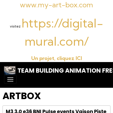
www.my-art-box.com
https://digital-
visitez
mural.com/
Un projet, cliquez ICI
TEAM BUILDING ANIMATION FRE
ARTBOX
M3 3.0 e36 BNI Pulse events Vaison Piste