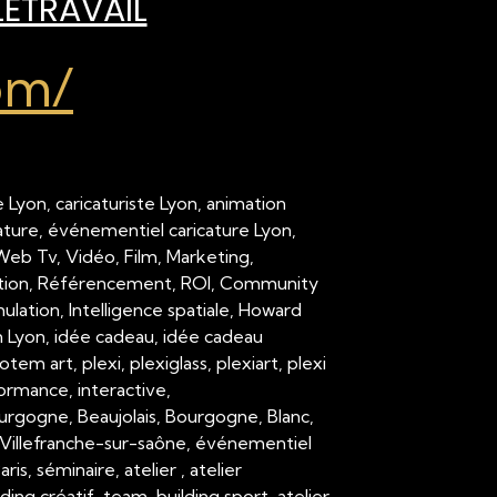
LÉTRAVAIL
om/
 Lyon, caricaturiste Lyon, animation
cature, événementiel caricature Lyon,
 Web Tv, Vidéo, Film, Marketing,
ation, Référencement, ROI, Community
ation, Intelligence spatiale, Howard
on Lyon, idée cadeau, idée cadeau
em art, plexi, plexiglass, plexiart, plexi
formance, interactive,
urgogne, Beaujolais, Bourgogne, Blanc,
Villefranche-sur-saône, événementiel
 séminaire, atelier , atelier
ding créatif, team-building sport, atelier