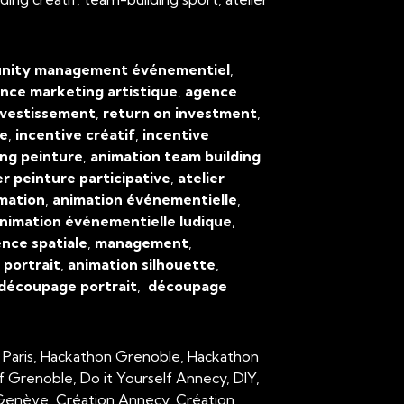
ity management événementiel
,
nce marketing artistique
,
agence
nvestissement
,
return on investment
,
ve
,
incentive créatif
,
incentive
ing peinture
,
animation team building
er peinture participative
,
atelier
mation
,
animation événementielle
,
nimation événementielle ludique
,
ence spatiale
,
management
,
,
portrait
,
animation silhouette
,
découpage portrait
,
découpage
 Paris, Hackathon Grenoble, Hackathon
lf Grenoble, Do it Yourself Annecy, DIY,
n Genève, Création Annecy, Création