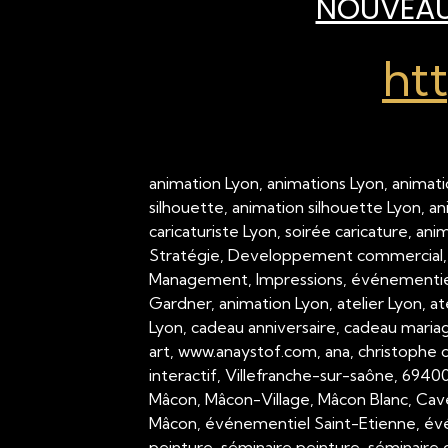
NOUVEAU 
ht
animation Lyon, animations Lyon, animati
silhouette, animation silhouette Lyon, a
caricaturiste Lyon, soirée caricature, an
Stratégie, Developpement commercial,
Management, Impressions, événementiel,
Gardner, animation Lyon, atelier Lyon, a
Lyon, cadeau anniversaire, cadeau mariage
art, www.anaystof.com, ana, christophe c
interactif, Villefranche-sur-saône, 694
Mâcon, Mâcon-Village, Mâcon Blanc, Cav
Mâcon, événementiel Saint-Etienne, évé
peinture, séminaire peinture, séminaire g