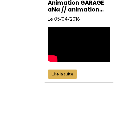
Animation GARAGE
aNa // animation
peinture Ain.
Le 05/04/2016
Lire la suite