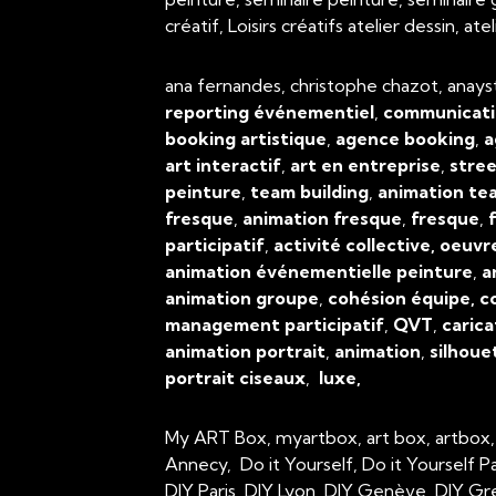
créatif, Loisirs créatifs atelier dessin, 
ana fernandes, christophe chazot, anays
reporting événementiel
,
communicati
booking artistique
,
agence booking
,
a
art interactif
,
art en entreprise
,
stree
peinture
,
team building
,
animation tea
fresque
,
animation fresque
,
fresque
,
f
participatif
,
activité collective, oeuvr
animation événementielle peinture
,
a
animation groupe
,
cohésion équipe, c
management participatif
,
QVT
,
carica
animation portrait
,
animation
,
silhoue
portrait ciseaux
,
luxe,
My ART Box, myartbox, art box, artbox
Annecy, Do it Yourself, Do it Yourself P
DIY Paris, DIY Lyon, DIY Genève, DIY Gr