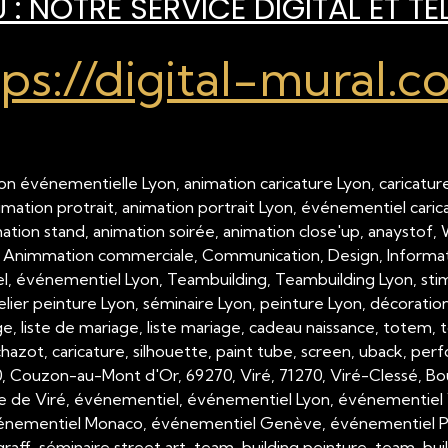
: NOTRE SERVICE DIGITAL ET TÉ
tps://digital-mural.c
on événementielle Lyon, animation caricature Lyon, caricature
nimation protrait, animation portrait Lyon, événementiel cari
imation stand, animation soirée, animation close'up, anaystof,
 Animmation commerciale, Communication, Design, Inform
 événementiel Lyon, Teambuilding, Teambuilding Lyon, stimul
telier peinture Lyon, séminaire Lyon, peinture Lyon, décorati
, liste de mariage, liste mariage, cadeau naissance, totem, tot
hazot, caricature, silhouette, paint tube, screen, uback, per
00, Couzon-au-Mont d'Or, 69270, Viré, 71270, Viré-Clessé, Bo
e de Viré, événementiel, événementiel Lyon, événementiel 
nementiel Monaco, événementiel Genève, événementiel Paris,
raff, séminaire street art, team-building peinture, team-buil