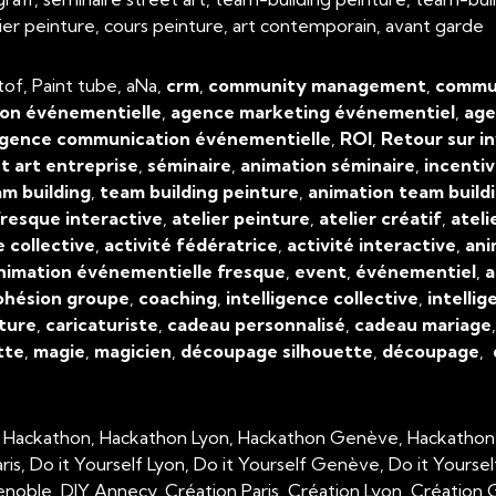
atelier peinture, cours peinture, art contemporain, avant garde
tof, Paint tube, aNa,
crm
,
community management
,
commun
on événementielle
,
agence marketing événementiel
,
age
gence communication événementielle
,
ROI
,
Retour sur i
t art entreprise
,
séminaire
,
animation séminaire
,
incenti
m building
,
team building peinture
,
animation team build
resque interactive
,
atelier peinture
,
atelier créatif
,
ateli
e collective
,
activité fédératrice
,
activité interactive
,
ani
nimation événementielle fresque
,
event
,
événementiel
,
a
ohésion groupe
,
coaching
,
intelligence collective
,
intellig
ture
,
caricaturiste
,
cadeau personnalisé
,
cadeau mariage
tte
,
magie
,
magicien
,
découpage silhouette
,
découpage
,
, Hackathon, Hackathon Lyon, Hackathon Genève, Hackathon
aris, Do it Yourself Lyon, Do it Yourself Genève, Do it Yourse
enoble, DIY Annecy, Création Paris, Création Lyon, Créatio