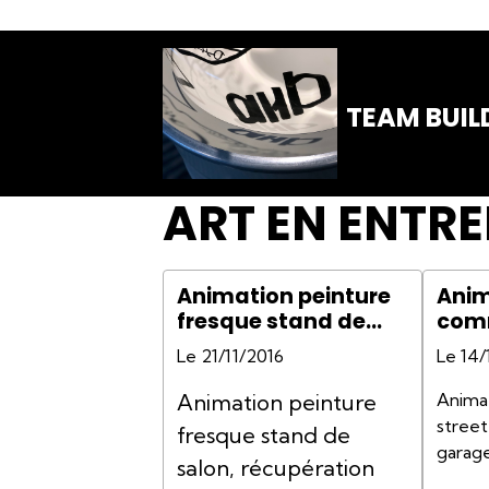
TEAM BUIL
ART EN ENTRE
Animation peinture
Anim
fresque stand de
comm
salon, récupération
art 
Le 21/11/2016
Le 14/
données CRM
con
635c
Animation peinture
Anima
Bim
street
fresque stand de
Buil
garag
salon, récupération