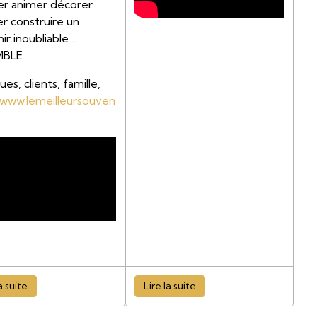
er animer décorer
r construire un
ir inoubliable…
MBLE
es, clients, famille,
www.lemeilleursouven
a suite
Lire la suite