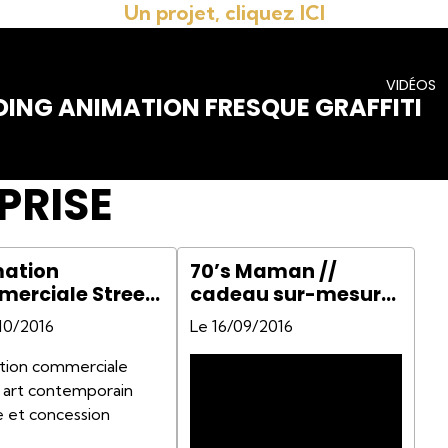
Un projet, cliquez ICI
VIDÉOS
DING ANIMATION FRESQUE GRAFFITI
PRISE
ation
70’s Maman //
erciale Street
cadeau sur-mesure
garage et
- cousu main
10/2016
Le 16/09/2016
cession BMW
si e24 Groupe A
tion commerciale
mer Team
 art contemporain
ding
e et concession