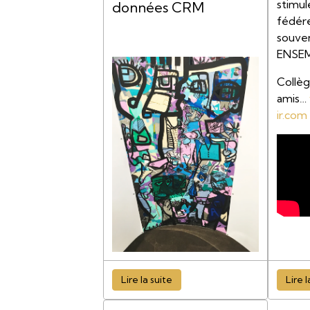
stimul
données CRM
fédére
souven
ENSE
Collègu
amis…
ir.com
Lire la suite
Lire l