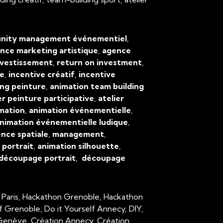
ity management événementiel
,
nce marketing artistique
,
agence
nvestissement
,
return on investment
,
ve
,
incentive créatif
,
incentive
ing peinture
,
animation team building
er peinture participative
,
atelier
mation
,
animation événementielle
,
nimation événementielle ludique
,
ence spatiale
,
management
,
,
portrait
,
animation silhouette
,
découpage portrait
,
découpage
 Paris, Hackathon Grenoble, Hackathon
lf Grenoble, Do it Yourself Annecy, DIY,
n Genève, Création Annecy, Création