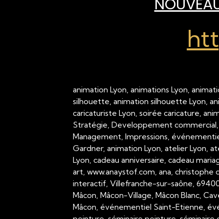
NOUVEAU 
ht
animation Lyon, animations Lyon, animati
silhouette, animation silhouette Lyon, a
caricaturiste Lyon, soirée caricature, an
Stratégie, Developpement commercial,
Management, Impressions, événementiel,
Gardner, animation Lyon, atelier Lyon, a
Lyon, cadeau anniversaire, cadeau mariage
art, www.anaystof.com, ana, christophe c
interactif, Villefranche-sur-saône, 694
Mâcon, Mâcon-Village, Mâcon Blanc, Cav
Mâcon, événementiel Saint-Etienne, évé
peinture, séminaire peinture, séminaire g