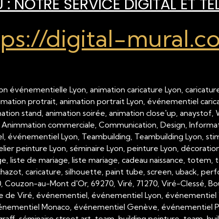
: NOTRE SERVICE DIGITAL ET TÉ
tps://digital-mural.c
on événementielle Lyon, animation caricature Lyon, caricature
nimation protrait, animation portrait Lyon, événementiel cari
imation stand, animation soirée, animation close'up, anaystof,
 Animmation commerciale, Communication, Design, Inform
 événementiel Lyon, Teambuilding, Teambuilding Lyon, stimul
telier peinture Lyon, séminaire Lyon, peinture Lyon, décorati
, liste de mariage, liste mariage, cadeau naissance, totem, tot
hazot, caricature, silhouette, paint tube, screen, uback, per
00, Couzon-au-Mont d'Or, 69270, Viré, 71270, Viré-Clessé, Bo
e de Viré, événementiel, événementiel Lyon, événementiel 
nementiel Monaco, événementiel Genève, événementiel Paris,
raff, séminaire street art, team-building peinture, team-buil