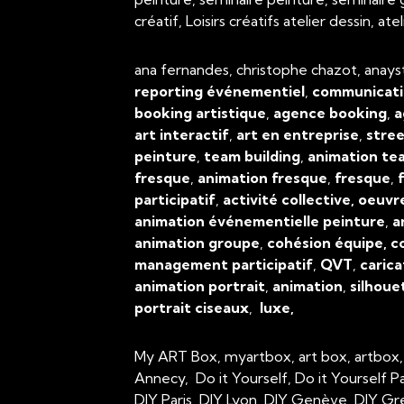
créatif, Loisirs créatifs atelier dessin, 
ana fernandes, christophe chazot, anays
reporting événementiel
,
communicati
booking artistique
,
agence booking
,
a
art interactif
,
art en entreprise
,
stree
peinture
,
team building
,
animation tea
fresque
,
animation fresque
,
fresque
,
f
participatif
,
activité collective, oeuvr
animation événementielle peinture
,
a
animation groupe
,
cohésion équipe, c
management participatif
,
QVT
,
carica
animation portrait
,
animation
,
silhoue
portrait ciseaux
,
luxe,
My ART Box, myartbox, art box, artbox
Annecy, Do it Yourself, Do it Yourself P
DIY Paris, DIY Lyon, DIY Genève, DIY Gr