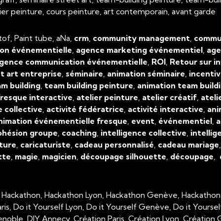
atelier peinture, cours peinture, art contemporain, avant garde
tof, Paint tube, aNa,
crm
,
community management
,
commun
on événementielle
,
agence marketing événementiel
,
age
gence communication événementielle
,
ROI
,
Retour sur i
t art entreprise
,
séminaire
,
animation séminaire
,
incenti
m building
,
team building peinture
,
animation team build
resque interactive
,
atelier peinture
,
atelier créatif
,
ateli
e collective
,
activité fédératrice
,
activité interactive
,
ani
nimation événementielle fresque
,
event
,
événementiel
,
a
ohésion groupe
,
coaching
,
intelligence collective
,
intellig
ture
,
caricaturiste
,
cadeau personnalisé
,
cadeau mariage
tte
,
magie
,
magicien
,
découpage silhouette
,
découpage
,
, Hackathon, Hackathon Lyon, Hackathon Genève, Hackathon
aris, Do it Yourself Lyon, Do it Yourself Genève, Do it Yourse
enoble, DIY Annecy, Création Paris, Création Lyon, Créatio