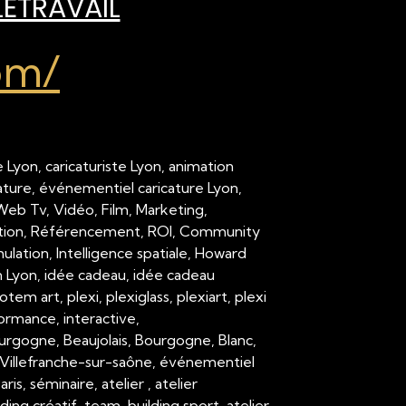
LÉTRAVAIL
om/
 Lyon, caricaturiste Lyon, animation
cature, événementiel caricature Lyon,
 Web Tv, Vidéo, Film, Marketing,
ation, Référencement, ROI, Community
ation, Intelligence spatiale, Howard
on Lyon, idée cadeau, idée cadeau
em art, plexi, plexiglass, plexiart, plexi
formance, interactive,
urgogne, Beaujolais, Bourgogne, Blanc,
Villefranche-sur-saône, événementiel
 séminaire, atelier , atelier
ding créatif, team-building sport, atelier