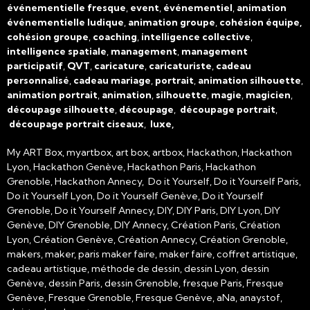
événementielle fresque
,
event
,
événementiel
,
animation
événementielle ludique
,
animation groupe
,
cohésion équipe,
cohésion groupe
,
coaching
,
intelligence collective
,
intelligence spatiale
,
management
,
management
participatif
,
QVT
,
caricature
,
caricaturiste
,
cadeau
personnalisé
,
cadeau mariage
,
portrait
,
animation silhouette
,
animation portrait
,
animation
,
silhouette
,
magie
,
magicien
,
découpage silhouette
,
découpage
,
découpage portrait
,
découpage portrait ciseaux
,
luxe,
My ART Box, myartbox, art box, artbox, Hackathon, Hackathon
Lyon, Hackathon Genève, Hackathon Paris, Hackathon
Grenoble, Hackathon Annecy, Do it Yourself, Do it Yourself Paris,
Do it Yourself Lyon, Do it Yourself Genève, Do it Yourself
Grenoble, Do it Yourself Annecy, DIY, DIY Paris, DIY Lyon, DIY
Genève, DIY Grenoble, DIY Annecy, Création Paris, Création
Lyon, Création Genève, Création Annecy, Création Grenoble,
makers, maker, paris maker faire, maker faire, coffret artistique,
cadeau artistique, méthode de dessin, dessin Lyon, dessin
Genève, dessin Paris, dessin Grenoble, fresque Paris, Fresque
Genève, Fresque Grenoble, Fresque Genève, aNa, anaystof,