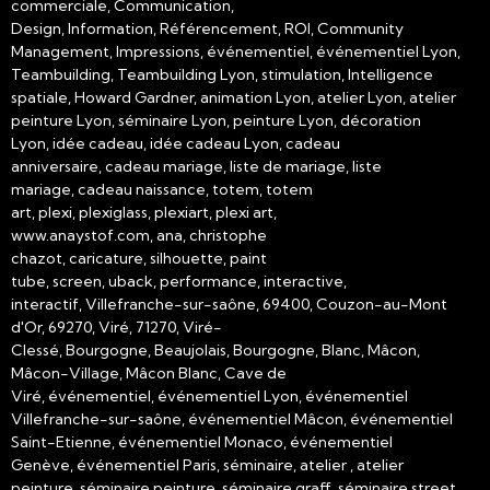
commerciale, Communication,
Design, Information, Référencement, ROI, Community
Management, Impressions, événementiel, événementiel Lyon,
Teambuilding, Teambuilding Lyon, stimulation, Intelligence
spatiale, Howard Gardner, animation Lyon, atelier Lyon, atelier
peinture Lyon, séminaire Lyon, peinture Lyon, décoration
Lyon, idée cadeau, idée cadeau Lyon, cadeau
anniversaire, cadeau mariage, liste de mariage, liste
mariage, cadeau naissance, totem, totem
art, plexi, plexiglass, plexiart, plexi art,
www.anaystof.com, ana, christophe
chazot, caricature, silhouette, paint
tube, screen, uback, performance, interactive,
interactif, Villefranche-sur-saône, 69400, Couzon-au-Mont
d'Or, 69270, Viré, 71270, Viré-
Clessé, Bourgogne, Beaujolais, Bourgogne, Blanc, Mâcon,
Mâcon-Village, Mâcon Blanc, Cave de
Viré, événementiel, événementiel Lyon, événementiel
Villefranche-sur-saône, événementiel Mâcon, événementiel
Saint-Etienne, événementiel Monaco, événementiel
Genève, événementiel Paris, séminaire, atelier , atelier
peinture, séminaire peinture, séminaire graff, séminaire street