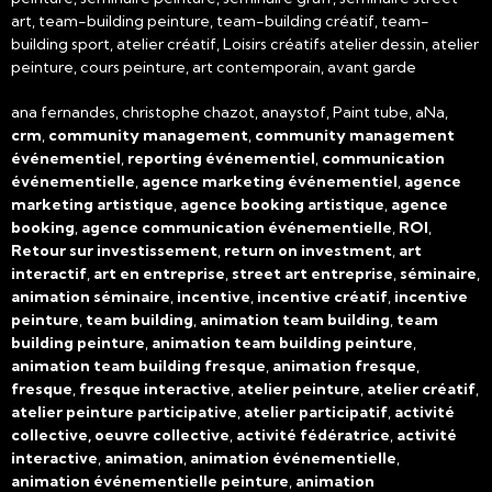
art, team-building peinture, team-building créatif, team-
building sport, atelier créatif, Loisirs créatifs atelier dessin, atelier
peinture, cours peinture, art contemporain, avant garde
ana fernandes, christophe chazot, anaystof, Paint tube, aNa,
crm
,
community management
,
community management
événementiel
,
reporting événementiel
,
communication
événementielle
,
agence marketing événementiel
,
agence
marketing artistique
,
agence booking artistique
,
agence
booking
,
agence communication événementielle
,
ROI
,
Retour sur investissement
,
return on investment
,
art
interactif
,
art en entreprise
,
street art entreprise
,
séminaire
,
animation séminaire
,
incentive
,
incentive créatif
,
incentive
peinture
,
team building
,
animation team building
,
team
building peinture
,
animation team building peinture
,
animation team building fresque
,
animation fresque
,
fresque
,
fresque interactive
,
atelier peinture
,
atelier créatif
,
atelier peinture participative
,
atelier participatif
,
activité
collective, oeuvre collective
,
activité fédératrice
,
activité
interactive
,
animation
,
animation événementielle
,
animation événementielle peinture
,
animation