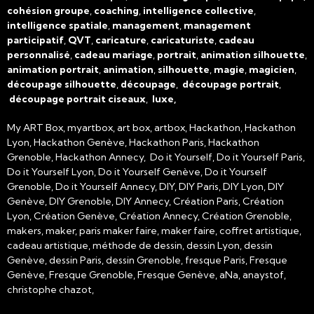
cohésion groupe
,
coaching
,
intelligence collective
,
intelligence spatiale
,
management
,
management
participatif
,
QVT
,
caricature
,
caricaturiste
,
cadeau
personnalisé
,
cadeau mariage
,
portrait
,
animation silhouette
,
animation portrait
,
animation
,
silhouette
,
magie
,
magicien
,
découpage silhouette
,
découpage
,
découpage portrait
,
découpage portrait ciseaux
,
luxe,
My ART Box, myartbox, art box, artbox, Hackathon, Hackathon
Lyon, Hackathon Genève, Hackathon Paris, Hackathon
Grenoble, Hackathon Annecy, Do it Yourself, Do it Yourself Paris,
Do it Yourself Lyon, Do it Yourself Genève, Do it Yourself
Grenoble, Do it Yourself Annecy, DIY, DIY Paris, DIY Lyon, DIY
Genève, DIY Grenoble, DIY Annecy, Création Paris, Création
Lyon, Création Genève, Création Annecy, Création Grenoble,
makers, maker, paris maker faire, maker faire, coffret artistique,
cadeau artistique, méthode de dessin, dessin Lyon, dessin
Genève, dessin Paris, dessin Grenoble, fresque Paris, Fresque
Genève, Fresque Grenoble, Fresque Genève, aNa, anaystof,
christophe chazot,