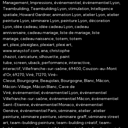
Management, Impressions, événementiel, événementiel Lyon,
Teambuilding, Teambuilding Lyon, stimulation, Intelligence
spatiale, Howard Gardner, animation Lyon, atelier Lyon, atelier
peinture Lyon, séminaire Lyon, peinture Lyon, décoration
Lyon, idée cadeau, idée cadeau Lyon, cadeau
anniversaire, cadeau mariage, liste de mariage, liste
mariage, cadeau naissance, totem, totem
art, plexi, plexiglass, plexiart, plexi art,
www.anaystof.com, ana, christophe
chazot, caricature, silhouette, paint
tube, screen, uback, performance, interactive,
interactif, Villefranche-sur-saône, 69400, Couzon-au-Mont
d'Or, 69270, Viré, 71270, Viré-
Clessé, Bourgogne, Beaujolais, Bourgogne, Blanc, Mâcon,
Mâcon-Village, Mâcon Blanc, Cave de
Viré, événementiel, événementiel Lyon, événementiel
Villefranche-sur-saône, événementiel Mâcon, événementiel
Saint-Etienne, événementiel Monaco, événementiel
Genève, événementiel Paris, séminaire, atelier , atelier
peinture, séminaire peinture, séminaire graff, séminaire street
art, team-building peinture, team-building créatif, team-