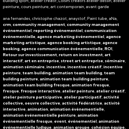
building sport, atelier créatif, Loisirs créatifs atelier dessin, atelier
peinture, cours peinture, art contemporain, avant garde
ana fernandes, christophe chazot, anaystof, Paint tube, aNa,
crm
,
community management
,
community management
événementiel
,
reporting événementiel
,
communication
événementielle
,
agence marketing événementiel
,
agence
marketing artistique
,
agence booking artistique
,
agence
booking
,
agence communication événementielle
,
ROI
,
Retour sur investissement
,
return on investment
,
art
interactif
,
art en entreprise
,
street art entreprise
,
séminaire
,
animation séminaire
,
incentive
,
incentive créatif
,
incentive
peinture
,
team building
,
animation team building
,
team
building peinture
,
animation team building peinture
,
animation team building fresque
,
animation fresque
,
fresque
,
fresque interactive
,
atelier peinture
,
atelier créatif
,
atelier peinture participative
,
atelier participatif
,
activité
collective, oeuvre collective
,
activité fédératrice
,
activité
interactive
,
animation
,
animation événementielle
,
animation événementielle peinture
,
animation
événementielle fresque
,
event
,
événementiel
,
animation
événementielle ludique
,
animation groupe
,
cohésion équipe,